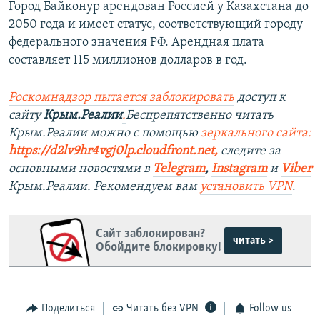
Город Байконур арендован Россией у Казахстана до
2050 года и имеет статус, соответствующий городу
федерального значения РФ. Арендная плата
составляет 115 миллионов долларов в год.
Роскомнадзор пытается заблокировать
доступ к
сайту
Крым.Реалии
.
Беспрепятственно читать
Крым.Реалии можно с помощью
зеркального сайта:
https://d2lv9hr4vgj0lp.cloudfront.net
,
следите за
основными новостями в
Telegram
,
Instagram
и
Viber
Крым.Реалии. Рекомендуем вам
установить VPN
.
Сайт заблокирован?
читать >
Обойдите блокировку!
Поделиться
Читать без VPN
Follow us