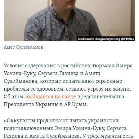
ПРИСОЕДИНЯЙТЕСЬ!
ПОБЕДИТЕЛЕЙ НЕ СУДЯТ?
КРЫМ.НЕПОКОРЕННЫЙ
ELIFBE
УКРАИНСКАЯ ПРОБЛЕМА КРЫМА
Все сайты RFE/RL
Амет Сулейманов
Условия содержания в российских тюрьмах Эмира
Усеина-Куку, Сервета Газиева и Амета
Сулейманова, которые испытывают серьезные
проблемы со здоровьем, создают угрозу их жизни.
Об этом
сообщается на сайте
представительства
Президента Украины в АР Крым.
«Оккупанты продолжают пытать украинских
политзаключенных Эмира Усеина-Куку, Сервета
Газиева и Амета Сулейманова. У трех мужчин есть