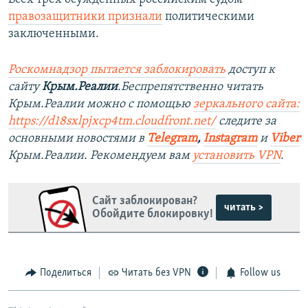
правозащитники признали
политическими
заключенными.
Роскомнадзор пытается заблокировать
доступ к
сайту
Крым.Реалии
.Беспрепятственно читать
Крым.Реалии можно с помощью
зеркального сайта:
https://d18sxlpjxcp4tm.cloudfront.net/
следите за
основными новостями в
Telegram
,
Instagram
и
Viber
Крым.Реалии. Рекомендуем вам
установить VPN
.
Сайт заблокирован?
читать >
Обойдите блокировку!
Поделиться
Читать без VPN
Follow us