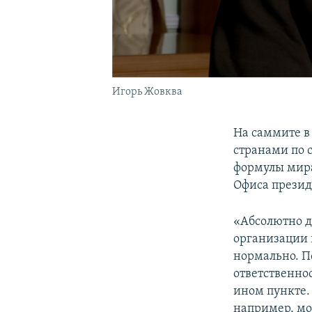
Игорь Жовква
На саммите в
странами по 
формулы мира
Офиса презид
«Абсолютно до
организации 
нормально. П
ответственно
ином пункте.
например, мо