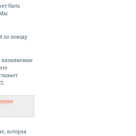
жет быть
 Мы
й по поводу
ак называемые
что
итывает
П.
ение
че, которая