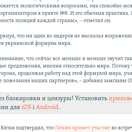
имается экологическими вопросами, она спокойно мо
оорганизатором в пункте №8. И это обычная практика.
ность позиций каждой страны», – отметил он.
ркнул, что ни один из лидеров не высказал возражени
и украинской формулы мира.
 внимание, что сейчас все меньше и меньше звучит т
ые предложения, мнения относительно мира. Потому 
торона, продолжая работу над этой формулой мира, уч
 пожелания наших партнеров», – добавил замглавы О
ез блокировки и цензуры! Установить
прилож
лии для
iOS
і
Android
.
Китая подтвердил, что
Пекин примет участие
во встре