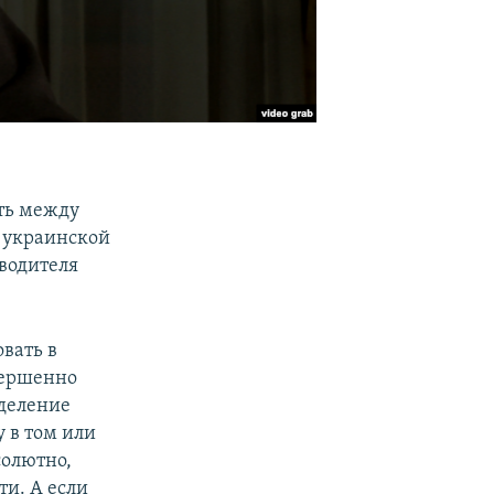
сть между
е украинской
водителя
овать в
вершенно
еделение
 в том или
солютно,
ти. А если