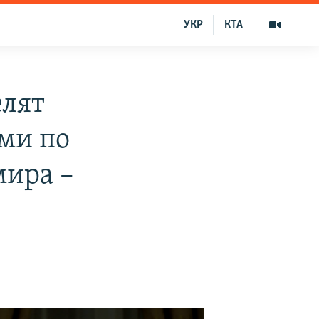
УКР
КТА
елят
ми по
мира –