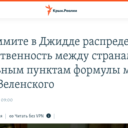
ммите в Джидде распред
ственность между страна
ьным пунктам формулы 
Зеленского
, 09:00
ся
Читать без VPN