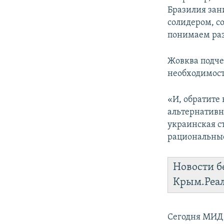
Бразилия зан
солидером, с
понимаем раз
Жовква подче
необходимост
«И, обратите
альтернативн
украинская с
рациональные
Новости б
Крым.Реа
Сегодня МИД 