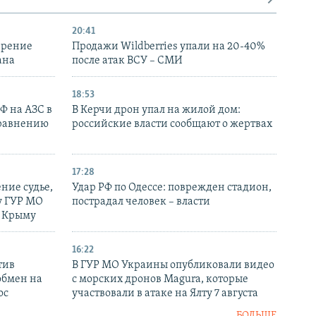
20:41
ирение
Продажи Wildberries упали на 20-40%
ана
после атак ВСУ – СМИ
18:53
РФ на АЗС в
В Керчи дрон упал на жилой дом:
сравнению
российские власти сообщают о жертвах
17:28
ние судье,
Удар РФ по Одессе: поврежден стадион,
у ГУР МО
пострадал человек – власти
в Крыму
16:22
тив
В ГУР МО Украины опубликовали видео
обмен на
с морских дронов Magura, которые
ос
участвовали в атаке на Ялту 7 августа
БОЛЬШЕ