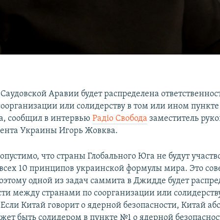
 Саудовской Аравии будет распределена ответственно
соорганизации или солидерству в том или ином пункт
, сообщил в интервью
Радіо Свобода
заместитель руко
ента Украины Игорь Жовква.
пустимо, что страны Глобального Юга не будут участв
всех 10 принципов украинской формулы мира. Это со
оэтому одной из задач саммита в Джидде будет распр
сти между странами по соорганизации или солидерству
 Если Китай говорит о ядерной безопасности, Китай аб
жет быть солидером в пункте №1 о ядерной безопаснос