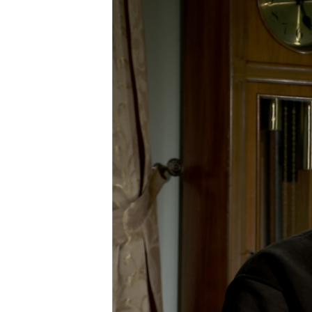
ПОБЕДИТЕЛЕЙ НЕ СУДЯТ?
КРЫМ.НЕПОКОРЕННЫЙ
ELIFBE
УКРАИНСКАЯ ПРОБЛЕМА КРЫМА