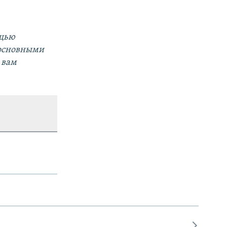
ощью
 основными
 вам