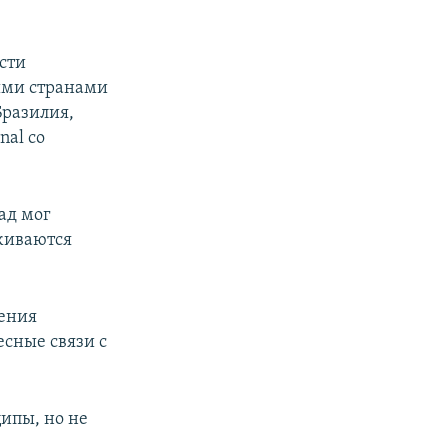
ести
ыми странами
Бразилия,
nal со
ад мог
живаются
дения
есные связи с
ипы, но не