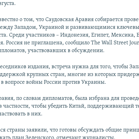
вгуста.
звестно о том, что Саудовская Аравия собирается пров
между Западом, Украиной и развивающимися ключев
ста. Среди участников – Индонезия, Египет, Мексика, 
. Россия не приглашена, сообщило The Wall Street Jour
ипломатов, участвовавших в обсуждении.
еседников издания, встреча нужна для того, чтобы Зап
оддержкой крупных стран, многие из которых придер
 в вопросе войны России против Украины.
равия, по словам дипломатов, была избрана для прове
 в частности, чтобы убедить Китай, поддерживающий т
аствовать в них.
я страны заявили, что готовы обсуждать общие принц
жать план Зеленского, отмечают журналисты.