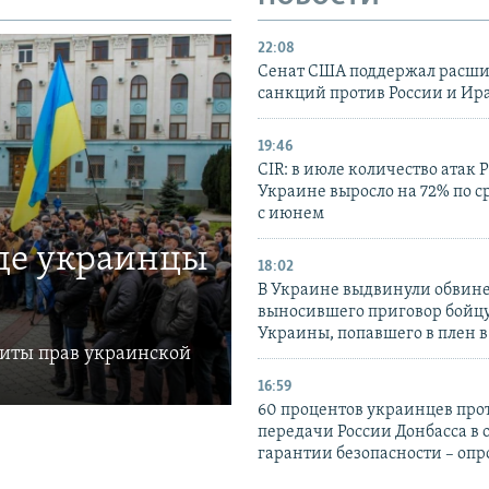
22:08
Сенат США поддержал расш
санкций против России и Ир
19:46
CIR: в июле количество атак 
Украине выросло на 72% по 
с июнем
где украинцы
18:02
В Украине выдвинули обвине
выносившего приговор бойц
Украины, попавшего в плен 
щиты прав украинской
16:59
60 процентов украинцев про
передачи России Донбасса в 
гарантии безопасности – опр