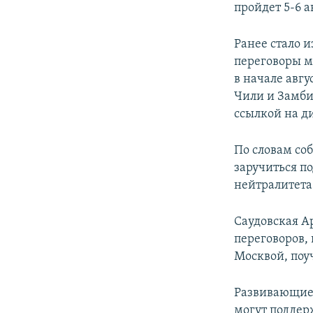
пройдет 5-6 а
Ранее стало и
переговоры 
в начале авгу
Чили и Замбия
ссылкой на д
По словам соб
заручиться п
нейтралитета
Саудовская А
переговоров,
Москвой, поуч
Развивающиес
могут поддер