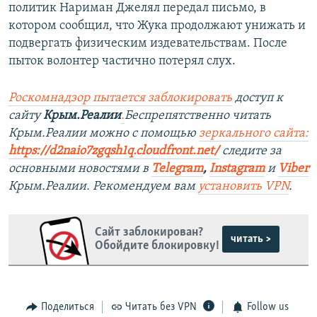
политик Нариман Джелял передал письмо, в
котором сообщил, что Жука продолжают унижать и
подвергать физическим издевательствам. После
пыток волонтер частично потерял слух.
Роскомнадзор пытается заблокировать
доступ к
сайту
Крым.Реалии
.
Беспрепятственно читать
Крым.Реалии можно с помощью
зеркального сайта:
https://d2naio7zgqsh1q.cloudfront.net/
следите за
основными новостями в
Telegram
,
Instagram
и
Viber
Крым.Реалии. Рекомендуем вам
установить VPN
.
Сайт заблокирован?
читать >
Обойдите блокировку!
Поделиться
Читать без VPN
Follow us