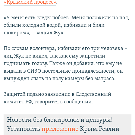
«Крымский процесс»
.
ПРИСОЕДИНЯЙТЕСЬ!
ПОБЕДИТЕЛЕЙ НЕ СУДЯТ?
КРЫМ.НЕПОКОРЕННЫЙ
«У меня есть следы побоев. Меня положили на пол,
облили холодной водой, избивали и били
ELIFBE
шокером», – заявил Жук.
УКРАИНСКАЯ ПРОБЛЕМА КРЫМА
Все сайты RFE/RL
По словам волонтера, избивали его три человека –
лиц Жук не видел, так как ему запретили
поднимать голову. Также он добавил, что ему не
выдали в СИЗО постельные принадлежности, он
вынужден спать на полу камеры без матраса.
Защитой подано заявление в Следственный
комитет РФ, говорится в сообщении.
Новости без блокировки и цензуры!
Установить
приложение
Крым.Реалии