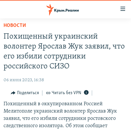
Доступность
ссылки
Вернуться
НОВОСТИ
к
НОВОСТИ
Похищенный украинский
основному
СПЕЦПРОЕКТЫ
содержанию
волонтер Ярослав Жук заявил, что
ВОДА
Вернутся
ГРУЗ 200
его избили сотрудники
к
ИСТОРИЯ
КАРТА ВОЕННЫХ ОБЪЕКТОВ КРЫМА
российского СИЗО
главной
ЕЩЕ
11 ЛЕТ ОККУПАЦИИ КРЫМА. 11 ИСТОРИЙ СОПРОТИВЛЕНИЯ
навигации
06 июня 2023, 16:38
Вернутся
РАДІО СВОБОДА
ИНТЕРАКТИВ
к
Поделиться
Читать без VPN
КАК ОБОЙТИ БЛОКИРОВКУ
ИНФОГРАФИКА
поиску
Похищенный в оккупированном Россией
ТЕЛЕПРОЕКТ КРЫМ.РЕАЛИИ
Українською
Мелитополе украинский волонтер Ярослав Жук
СОВЕТЫ ПРАВОЗАЩИТНИКОВ
заявил, что его избили сотрудники ростовского
Qırımtatar
следственного изолятора. Об этом сообщает
ПРОПАВШИЕ БЕЗ ВЕСТИ