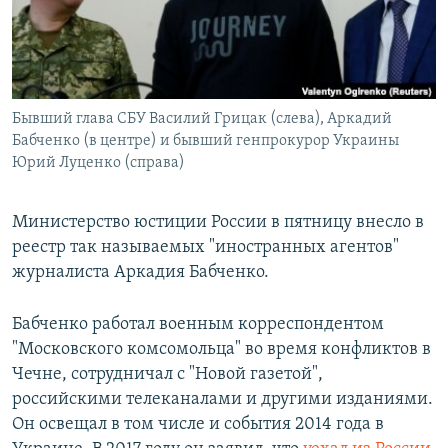
ПРИСОЕДИНЯЙТЕСЬ!
ПОБЕДИТЕЛЕЙ НЕ СУДЯТ?
КРЫМ.НЕПОКОРЕННЫЙ
ELIFBE
Бывший глава СБУ Василий Грицак (слева), Аркадий
УКРАИНСКАЯ ПРОБЛЕМА КРЫМА
Бабченко (в центре) и бывший генпрокурор Украины
Все сайты RFE/RL
Юрий Луценко (справа)
Министерство юстиции России в пятницу внесло в
реестр так называемых "иностранных агентов"
журналиста Аркадия Бабченко.
Бабченко работал военным корреспондентом
"Московского комсомольца" во время конфликтов в
Чечне, сотрудничал с "Новой газетой",
российскими телеканалами и другими изданиями.
Он освещал в том числе и события 2014 года в