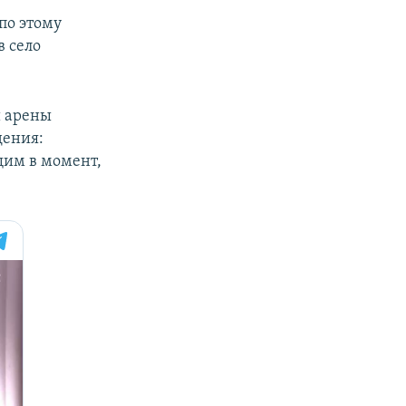
по этому
в село
й арены
дения:
щим в момент,