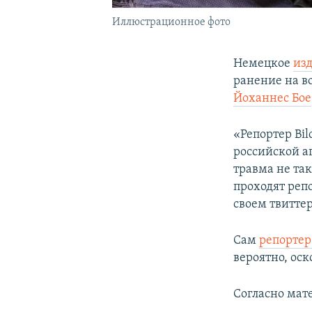
Иллюстрационное фото
Немецкое
изд
ранение на в
Йоханнес Бое
«Репортер Bi
российской аг
травма не так
проходят репо
своем твиттер
Сам
репортер
вероятно, оск
Согласно мат