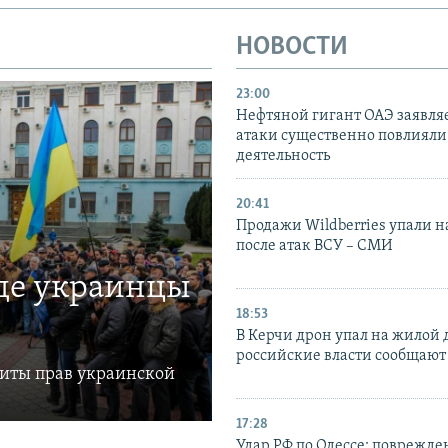
НОВОСТИ
23:00
Нефтяной гигант ОАЭ заявляе
атаки существенно повлияли 
деятельность
20:41
Продажи Wildberries упали н
после атак ВСУ – СМИ
где украинцы
18:53
В Керчи дрон упал на жилой 
российские власти сообщают
щиты прав украинской
17:28
Удар РФ по Одессе: поврежде