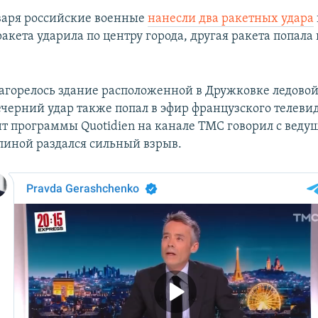
варя российские военные
нанесли два ракетных удара
ракета ударила по центру города, другая ракета попала 
загорелось здание расположенной в Дружковке ледово
ечерний удар также попал в эфир французского телеви
т программы Quotidien на канале TMC говорил с веду
спиной раздался сильный взрыв.