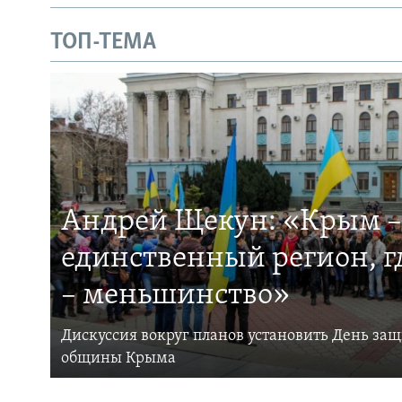
ТОП-ТЕМА
Андрей Щекун: «Крым –
единственный регион, 
– меньшинство»
Дискуссия вокруг планов установить День за
общины Крыма