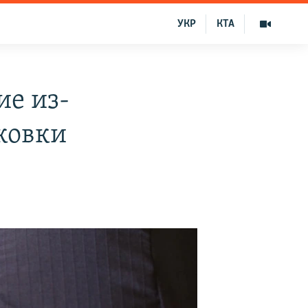
УКР
КТА
ие из-
ковки