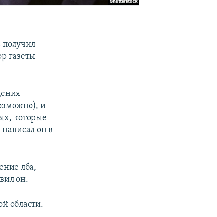
ь получил
ор газеты
щения
озможно), и
тях, которые
 написал он в
нение лба,
вил он.
ой области.