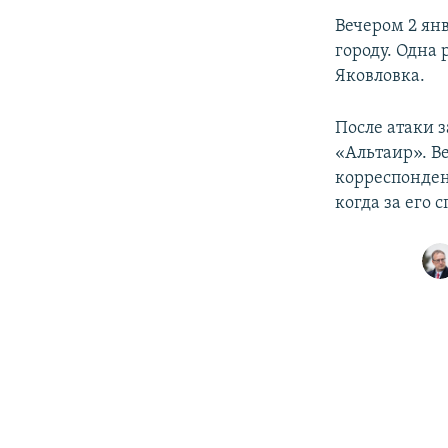
Вечером 2 ян
городу. Одна 
Яковловка.
После атаки 
«Альтаир». В
корреспонден
когда за его 