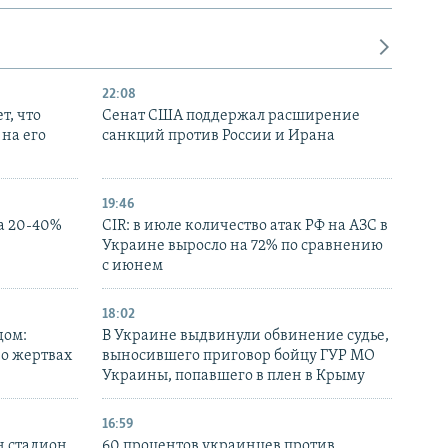
22:08
т, что
Сенат США поддержал расширение
на его
санкций против России и Ирана
19:46
а 20-40%
CIR: в июле количество атак РФ на АЗС в
Украине выросло на 72% по сравнению
с июнем
18:02
дом:
В Украине выдвинули обвинение судье,
 о жертвах
выносившего приговор бойцу ГУР МО
Украины, попавшего в плен в Крыму
16:59
н стадион,
60 процентов украинцев против