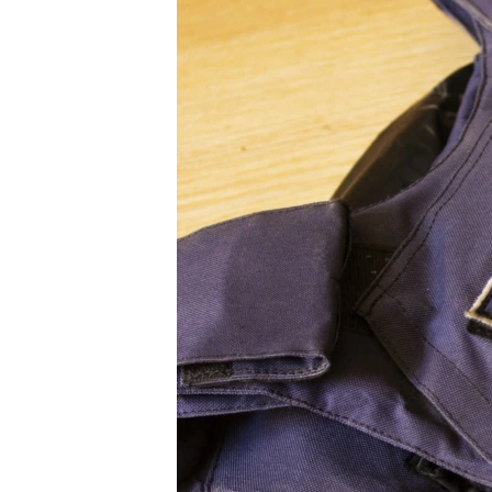
ПОБЕДИТЕЛЕЙ НЕ СУДЯТ?
КРЫМ.НЕПОКОРЕННЫЙ
ELIFBE
УКРАИНСКАЯ ПРОБЛЕМА КРЫМА