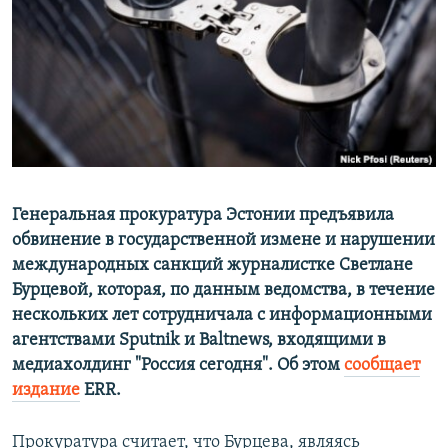
ПРИСОЕДИНЯЙТЕСЬ!
ПОБЕДИТЕЛЕЙ НЕ СУДЯТ?
КРЫМ.НЕПОКОРЕННЫЙ
ELIFBE
УКРАИНСКАЯ ПРОБЛЕМА КРЫМА
Все сайты RFE/RL
Генеральная прокуратура Эстонии предъявила
обвинение в государственной измене и нарушении
международных санкций журналистке Светлане
Бурцевой, которая, по данным ведомства, в течение
нескольких лет сотрудничала с информационными
агентствами Sputnik и Baltnews, входящими в
медиахолдинг "Россия сегодня". Об этом
сообщает
издание
ERR.
Прокуратура считает, что Бурцева, являясь