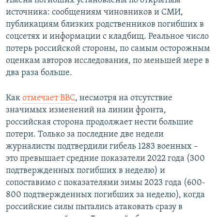
Имена погибших установлены по открытым
ПРИСОЕДИНЯЙТЕСЬ!
ПОБЕДИТЕЛЕЙ НЕ СУДЯТ?
источника: сообщениям чиновников и СМИ,
публикациям близких родственников погибших в
КРЫМ.НЕПОКОРЕННЫЙ
соцсетях и информации с кладбищ. Реальное число
ELIFBE
потерь российской стороны, по самым осторожным
оценкам авторов исследования, по меньшей мере в
УКРАИНСКАЯ ПРОБЛЕМА КРЫМА
два раза больше.
Все сайты RFE/RL
Как
отмечает BBC
, несмотря на отсутствие
значимых изменений на линии фронта,
российская сторона продолжает нести большие
потери. Только за последние две недели
журналисты подтвердили гибель 1283 военных –
это превышает средние показатели 2022 года (300
подтвержденных погибших в неделю) и
сопоставимо с показателями зимы 2023 года (600-
800 подтвержденных погибших за неделю), когда
российские силы пытались атаковать сразу в