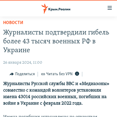
Доступность
ссылки
Вернуться
НОВОСТИ
к
НОВОСТИ
Журналисты подтвердили гибель
основному
СПЕЦПРОЕКТЫ
содержанию
более 43 тысяч военных РФ в
ВОДА
Вернутся
ГРУЗ 200
Украине
к
ИСТОРИЯ
КАРТА ВОЕННЫХ ОБЪЕКТОВ КРЫМА
главной
26 января 2024, 11:00
ЕЩЕ
11 ЛЕТ ОККУПАЦИИ КРЫМА. 11 ИСТОРИЙ СОПРОТИВЛЕНИЯ
навигации
Вернутся
Поделиться
Читать без VPN
РАДІО СВОБОДА
ИНТЕРАКТИВ
к
Журналисты Русской службы BBC и «Медиазоны»
КАК ОБОЙТИ БЛОКИРОВКУ
ИНФОГРАФИКА
поиску
совместно с командой волонтеров установили
ТЕЛЕПРОЕКТ КРЫМ.РЕАЛИИ
имена 43014 российских военных, погибших на
Українською
войне в Украине с февраля 2022 года.
СОВЕТЫ ПРАВОЗАЩИТНИКОВ
Qırımtatar
ПРОПАВШИЕ БЕЗ ВЕСТИ