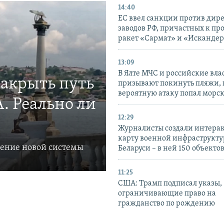
14:40
ЕС ввел санкции против дир
заводов РФ, причастных к пр
ракет «Сармат» и «Исканде
13:09
В Ялте МЧС и российские вла
закрыть путь
призывают покинуть пляжи, 
вероятную атаку попал морс
. Реально ли
12:29
Журналисты создали интера
карту военной инфраструкт
ление новой системы
Беларуси – в ней 150 объекто
11:25
США: Трамп подписал указы,
ограничивающие право на
гражданство по рождению