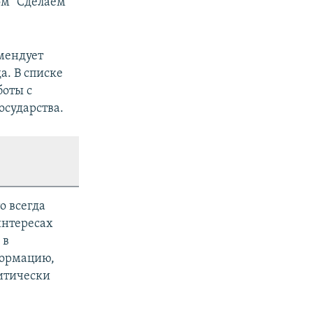
ом "Сделаем
мендует
а. В списке
боты с
осударства.
о всегда
интересах
 в
формацию,
итически