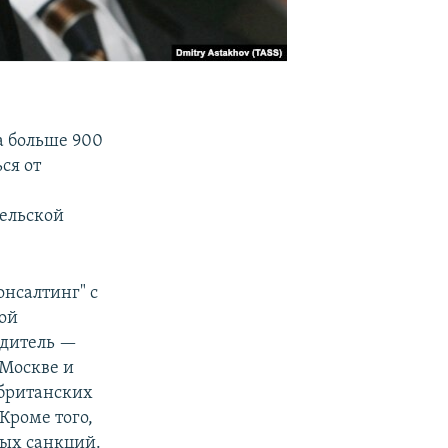
 больше 900
ся от
шельской
нсалтинг" с
ной
одитель —
 Москве и
 британских
Кроме того,
ных санкций.