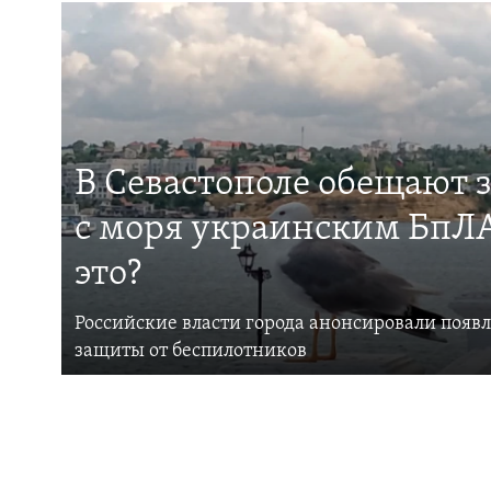
В Севастополе обещают 
с моря украинским БпЛА
это?
Российские власти города анонсировали появ
защиты от беспилотников