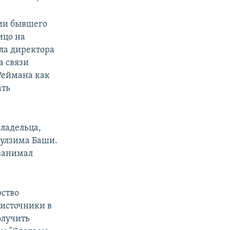
нии бывшего
ицо на
ла директора
а связи
Реймана как
ать
ладельца,
Лулзима Баши.
 занимал
рство
 источники в
олучить