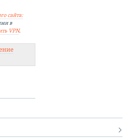
го сайта:
ями в
ить VPN
.
ение