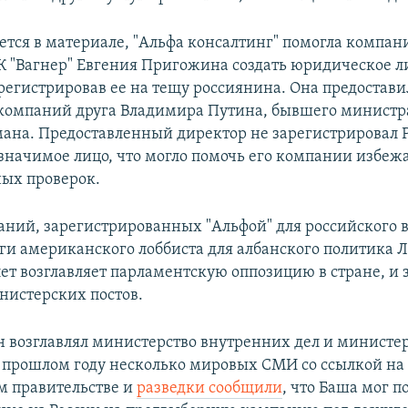
ется в материале, "Альфа консалтинг" помогла компа
К "Вагнер" Евгения Пригожина создать юридическое л
регистрировав ее на тещу россиянина. Она предостави
 компаний друга Владимира Путина, бывшего министр
ана. Предоставленный директор не зарегистрировал 
значимое лицо, что могло помочь его компании избеж
ых проверок.
аний, зарегистрированных "Альфой" для российского в
уги американского лоббиста для албанского политика 
лет возглавляет парламентскую оппозицию в стране, и
нистерских постов.
он возглавлял министерство внутренних дел и министе
В прошлом году несколько мировых СМИ со ссылкой на
 правительстве и
разведки сообщили
, что Баша мог п