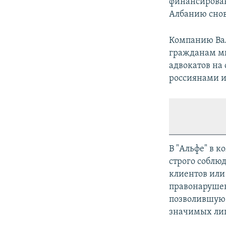
финансирован
Албанию снова
Компанию Вал
гражданам ми
адвокатов на 
россиянами и
В "Альфе" в 
строго соблю
клиентов или
правонарушен
позволившую 
значимых лиц