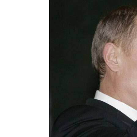
ПОБЕДИТЕЛЕЙ НЕ СУДЯТ?
КРЫМ.НЕПОКОРЕННЫЙ
ELIFBE
УКРАИНСКАЯ ПРОБЛЕМА КРЫМА