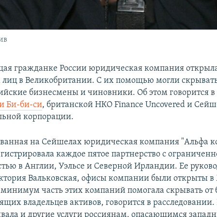
ив
ая гражданке России юридическая компания открыла
лиц в Великобритании. С их помощью могли скрывать
ийские бизнесмены и чиновники. Об этом говорится в
и Би-би-си
, британской НКО Finance Uncovered и Сей
льной корпорации.
ванная на Сейшелах юридическая компания "Альфа ко
регистрировала каждое пятое партнерство с ограничен
стью в Англии, Уэльсе и Северной Ирландии. Ее руков
ктория Вальковская, офисы компании были открыты в
 минимум часть этих компаний помогала скрывать от
ящих владельцев активов, говорится в расследовании. 
ывала и другие услуги россиянам, опасающимся запад