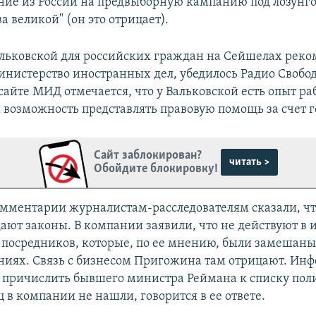
ие из России на предвыборную кампанию под лозунг
 великой" (он это отрицает).
ьковской для российских граждан на Сейшелах реко
нистерство иностранных дел, убедилось Радио Свобод
сайте МИД отмечается, что у Вальковской есть опыт ра
 возможность представлять правовую помощь за счет г
Сайт заблокирован?
читать >
Обойдите блокировку!
комментарии журналистам-расследователям сказали, чт
дают законы. В компании заявили, что не действуют в 
 посредников, которые, по ее мнению, были замешаны
иях. Связь с бизнесом Пригожина там отрицают. Ин
причислить бывшего министра Реймана к списку пол
 в компании не нашли, говорится в ее ответе.