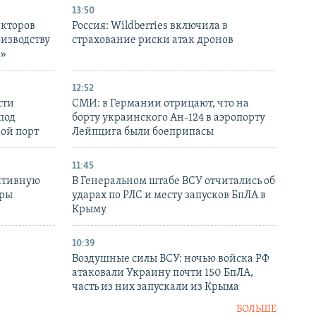
13:50
екторов
Россия: Wildberries включила в
оизводству
страхование риски атак дронов
р»
12:52
сти
СМИ: в Германии отрицают, что на
под
борту украинского Ан-124 в аэропорту
кой порт
Лейпцига были боеприпасы
11:45
ктивную
В Генеральном штабе ВСУ отчитались об
уры
ударах по РЛС и месту запусков БпЛА в
в
Крыму
10:39
Воздушные силы ВСУ: ночью войска РФ
атаковали Украину почти 150 БпЛА,
часть из них запускали из Крыма
БОЛЬШЕ