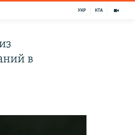
УКР
КТА
из
аний в