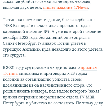
заказное убийство семьи из четырех человек,
ПРИСОЕДИНЯЙТЕСЬ!
ПОБЕДИТЕЛЕЙ НЕ СУДЯТ?
включая двух детей,
пишет издание 47News
.
КРЫМ.НЕПОКОРЕННЫЙ
Тютин, как отмечает издание, был завербован в
ELIFBE
"ЧВК Вагнера" в начале июля прошлого года в
УКРАИНСКАЯ ПРОБЛЕМА КРЫМА
карельской колонии №9. А уже во второй половине
Все сайты RFE/RL
декабря 2022 года без ранений он вернулся в
Санкт-Петербург. 17 января Тютин улетел в
турецкую Анталию, куда незадолго до этого улетела
его супруга.
В 2021 году суд присяжных единогласно
признал
Тютина
виновным и приговорил к 23 годам
колонии за организацию убийства своей
племянницы из-за наследственного спора. Он
решил нанять киллера, под видом которого "заказ"
принял сотрудник оперативного отдела ГУ МВД
Петербурга и убийство не состоялось. По этому делу