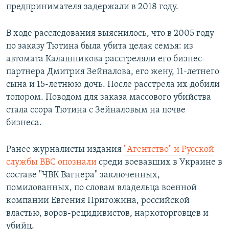
предпринимателя задержали в 2018 году.
В ходе расследования выяснилось, что в 2005 году
по заказу Тютина была убита целая семья: из
автомата Калашникова расстреляли его бизнес-
партнера Дмитрия Зейналова, его жену, 11-летнего
сына и 15-летнюю дочь. После расстрела их добили
топором. Поводом для заказа массового убийства
стала ссора Тютина с Зейналовым на почве
бизнеса.
Ранее журналисты издания
"Агентство" и Русской
службы BBC опознали
среди воевавших в Украине в
составе "ЧВК Вагнера" заключенных,
помилованных, по словам владельца военной
компании Евгения Пригожина, российской
властью, воров-рецидивистов, наркоторговцев и
убийц.