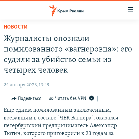
Доступность
ссылки
Вернуться
НОВОСТИ
к
НОВОСТИ
Журналисты опознали
основному
СПЕЦПРОЕКТЫ
содержанию
помилованного «вагнеровца»: его
ВОДА
Вернутся
ГРУЗ 200
судили за убийство семьи из
к
ИСТОРИЯ
КАРТА ВОЕННЫХ ОБЪЕКТОВ КРЫМА
четырех человек
главной
ЕЩЕ
11 ЛЕТ ОККУПАЦИИ КРЫМА. 11 ИСТОРИЙ СОПРОТИВЛЕНИЯ
навигации
24 января 2023, 13:49
Вернутся
РАДІО СВОБОДА
ИНТЕРАКТИВ
к
Поделиться
Читать без VPN
КАК ОБОЙТИ БЛОКИРОВКУ
ИНФОГРАФИКА
поиску
Еще одним помилованным заключенным,
ТЕЛЕПРОЕКТ КРЫМ.РЕАЛИИ
Українською
воевавшим в составе "ЧВК Вагнера", оказался
СОВЕТЫ ПРАВОЗАЩИТНИКОВ
петербургский предприниматель Александр
Qırımtatar
Тютин, которого приговорили к 23 годам за
ПРОПАВШИЕ БЕЗ ВЕСТИ