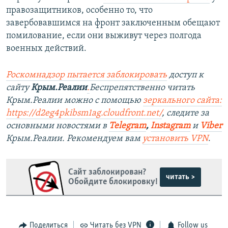
правозащитников, особенно то, что
завербовавшимся на фронт заключенным обещают
помилование, если они выживут через полгода
военных действий.
Роскомнадзор пытается заблокировать
доступ к
сайту
Крым.Реалии
.
Беспрепятственно читать
Крым.Реалии можно с помощью
зеркального сайта:
https://d2eg4pkibsm1ag.cloudfront.net/
, следите за
основными новостями в
Telegram
,
Instagram
и
Viber
Крым.Реалии. Рекомендуем вам
установить VPN
.
Сайт заблокирован?
читать >
Обойдите блокировку!
Поделиться
Читать без VPN
Follow us