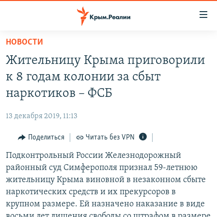
Доступность
ссылки
Вернуться
НОВОСТИ
к
НОВОСТИ
Жительницу Крыма приговорили
основному
СПЕЦПРОЕКТЫ
содержанию
к 8 годам колонии за сбыт
ВОДА
Вернутся
ГРУЗ 200
наркотиков – ФСБ
к
ИСТОРИЯ
КАРТА ВОЕННЫХ ОБЪЕКТОВ КРЫМА
главной
13 декабря 2019, 11:13
ЕЩЕ
11 ЛЕТ ОККУПАЦИИ КРЫМА. 11 ИСТОРИЙ СОПРОТИВЛЕНИЯ
навигации
Вернутся
Поделиться
Читать без VPN
РАДІО СВОБОДА
ИНТЕРАКТИВ
к
Подконтрольный России Железнодорожный
КАК ОБОЙТИ БЛОКИРОВКУ
ИНФОГРАФИКА
поиску
районный суд Симферополя признал 59-летнюю
ТЕЛЕПРОЕКТ КРЫМ.РЕАЛИИ
жительницу Крыма виновной в незаконном сбыте
Українською
наркотических средств и их прекурсоров в
СОВЕТЫ ПРАВОЗАЩИТНИКОВ
Qırımtatar
крупном размере. Ей назначено наказание в виде
ПРОПАВШИЕ БЕЗ ВЕСТИ
восьми лет лишения свободы со штрафом в размере