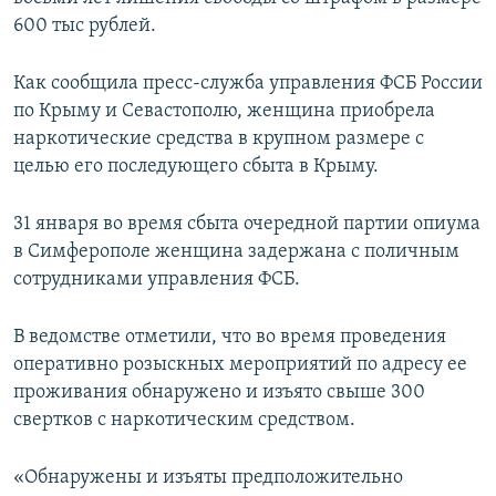
ПРИСОЕДИНЯЙТЕСЬ!
ПОБЕДИТЕЛЕЙ НЕ СУДЯТ?
600 тыс рублей.
КРЫМ.НЕПОКОРЕННЫЙ
Как сообщила пресс-служба управления ФСБ России
ELIFBE
по Крыму и Севастополю, женщина приобрела
наркотические средства в крупном размере с
УКРАИНСКАЯ ПРОБЛЕМА КРЫМА
целью его последующего сбыта в Крыму.
Все сайты RFE/RL
31 января во время сбыта очередной партии опиума
в Симферополе женщина задержана с поличным
сотрудниками управления ФСБ.
В ведомстве отметили, что во время проведения
оперативно розыскных мероприятий по адресу ее
проживания обнаружено и изъято свыше 300
свертков с наркотическим средством.
«Обнаружены и изъяты предположительно