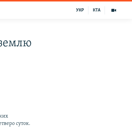
УКР
КТА
 землю
ских
тверо суток.