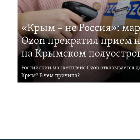
«Крым – не Россия»: ма
Ozon прекратил прием н
на Крымском полуостро
Российский маркетплейс Ozon отказывается до
Крым? В чем причина?