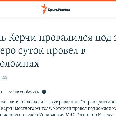
ь Керчи провалился под
еро суток провел в
оломнях
1:22
ся
Читать без VPN
сатели и спелеологи эвакуировали из Старокарантин
Керчи местного жителя, который провел под землей че
щила пресс-служба Управления МЧС России по Крыму.