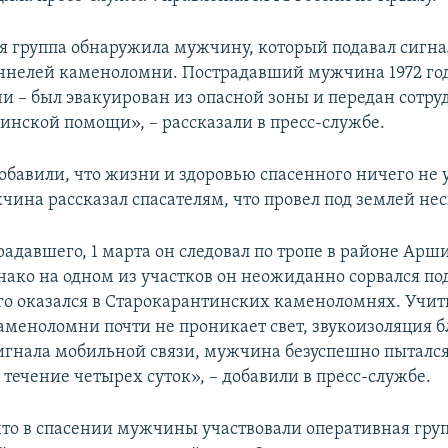
я группа обнаружила мужчину, который подавал сигн
уннелей каменоломни. Пострадавший мужчина 1972 го
чи – был эвакуирован из опасной зоны и передан сотр
инской помощи», – рассказали в пресс-службе.
добавили, что жизни и здоровью спасенного ничего не 
чина рассказал спасателям, что провел под землей нес
радавшего, 1 марта он следовал по тропе в районе Арш
нако на одном из участков он неожиданно сорвался под
его оказался в Старокарантинских каменоломнях. Учиты
каменоломни почти не проникает свет, звукоизоляция б
сигнала мобильной связи, мужчина безуспешно пыталс
 течение четырех суток», – добавили в пресс-службе.
что в спасении мужчины участвовали оперативная гру