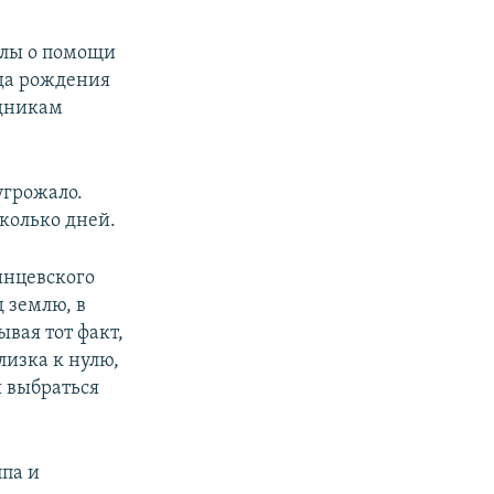
алы о помощи
да рождения
удникам
угрожало.
колько дней.
инцевского
 землю, в
вая тот факт,
лизка к нулю,
я выбраться
ппа и