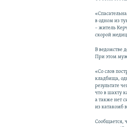
ПОБЕДИТЕЛЕЙ НЕ СУДЯТ?
КРЫМ.НЕПОКОРЕННЫЙ
«Спасательна
в одном из т
ELIFBE
– житель Кер
УКРАИНСКАЯ ПРОБЛЕМА КРЫМА
скорой медиц
В ведомстве 
При этом муж
«Со слов пост
кладбища, од
результате ч
что в шахту 
а также нет 
из катакомб в
Сообщается, 