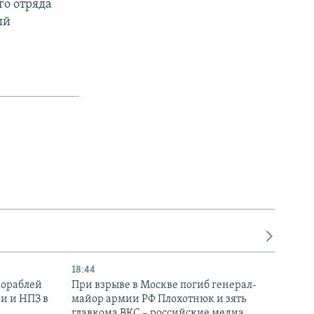
го отряда
ый
18:44
кораблей
При взрыве в Москве погиб генерал-
и и НПЗ в
майор армии РФ Плохотнюк и зять
главкома ВКС – российские медиа