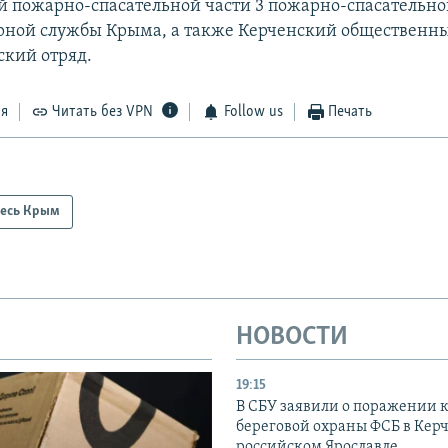
-й пожарно-спасательной части 3 пожарно-спасательно
рной службы Крыма, а также Керченский общественн
ский отряд.
ся
Читать без VPN
Follow us
Печать
есь Крым
НОВОСТИ
19:15
В СБУ заявили о поражении 
береговой охраны ФСБ в Керч
российском Ярославле