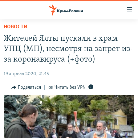
Доступность
ссылки
Вернуться
НОВОСТИ
к
НОВОСТИ
Жителей Ялты пускали в храм
основному
СПЕЦПРОЕКТЫ
содержанию
УПЦ (МП), несмотря на запрет из-
ВОДА
Вернутся
ГРУЗ 200
за коронавируса (+фото)
к
ИСТОРИЯ
КАРТА ВОЕННЫХ ОБЪЕКТОВ КРЫМА
главной
19 апреля 2020, 21:45
ЕЩЕ
11 ЛЕТ ОККУПАЦИИ КРЫМА. 11 ИСТОРИЙ СОПРОТИВЛЕНИЯ
навигации
Вернутся
Поделиться
Читать без VPN
РАДІО СВОБОДА
ИНТЕРАКТИВ
к
КАК ОБОЙТИ БЛОКИРОВКУ
ИНФОГРАФИКА
поиску
ТЕЛЕПРОЕКТ КРЫМ.РЕАЛИИ
Українською
СОВЕТЫ ПРАВОЗАЩИТНИКОВ
Qırımtatar
ПРОПАВШИЕ БЕЗ ВЕСТИ