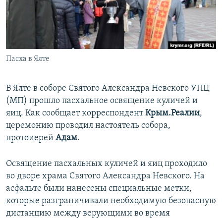
ПРИСОЕДИНЯЙТЕСЬ!
ПОБЕДИТЕЛЕЙ НЕ СУДЯТ?
КРЫМ.НЕПОКОРЕННЫЙ
ELIFBE
Пасха в Ялте
УКРАИНСКАЯ ПРОБЛЕМА КРЫМА
Все сайты RFE/RL
В Ялте в соборе Святого Александра Невского УПЦ
(МП) прошло пасхальное освящение куличей и
яиц. Как сообщает корреспондент
Крым.Реалии
,
церемонию проводил настоятель собора,
протоиерей
Адам
.
Освящение пасхальных куличей и яиц проходило
во дворе храма Святого Александра Невского. На
асфальте были нанесены специальные метки,
которые разграничивали необходимую безопасную
дистанцию между верующими во время