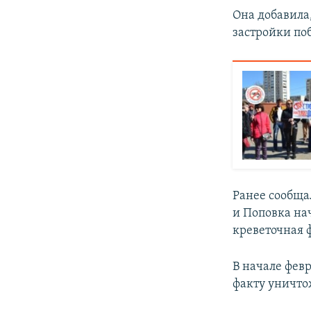
Она добавила
застройки по
Ранее сообща
и Поповка на
креветочная 
В начале фев
факту уничто