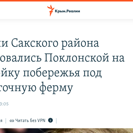
и Сакского района
овались Поклонской на
ойку побережья под
точную ферму
23:05
ся
Читать без VPN