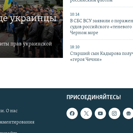
российским флотом
10:14
где украинцы
В СБС ВСУ заявили о пораже
судов российского «теневого 
Черном море
щиты прав украинской
18:10
Старший сын Кадырова полу
«героя Чечни»
ПРИСОЕДИНЯЙТЕСЬ!
и. О нас
омментирования