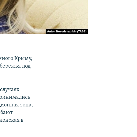
нного Крыму,
обережья под
 случаях
принимались
ционная зона,
убают
лонская в