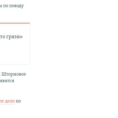
ы по поводу
то грязи»
и Штормовое
оявится
ое дело
по
.