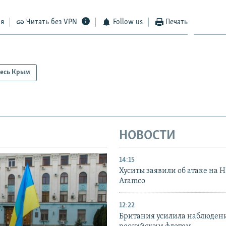
ся
Читать без VPN
Follow us
Печать
есь Крым
НОВОСТИ
14:15
Хуситы заявили об атаке на 
Aramco
12:22
Британия усилила наблюдени