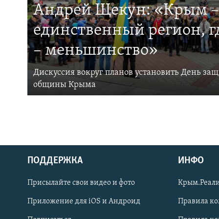
Андрей Щекун: «Крым –
единственный регион, 
– меньшинство»
Дискуссия вокруг планов установить День за
общины Крыма
ПОДДЕРЖКА
ИНФО
Українською
Присылайте свои видео и фото
Крым.Реали
Qırımtatar
Приложение для iOS и Андроид
Правила к