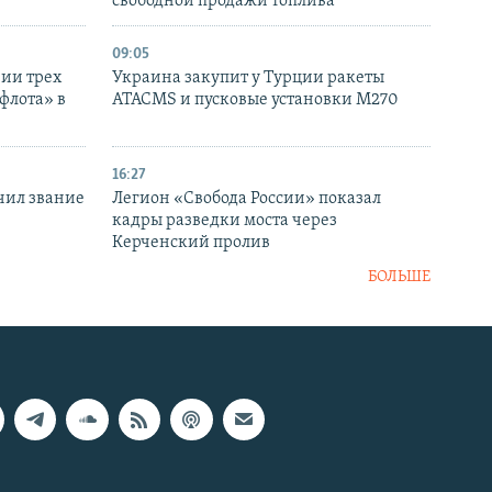
свободной продажи топлива
09:05
нии трех
Украина закупит у Турции ракеты
флота» в
ATACMS и пусковые установки M270
16:27
чил звание
Легион «Свобода России» показал
кадры разведки моста через
Керченский пролив
БОЛЬШЕ