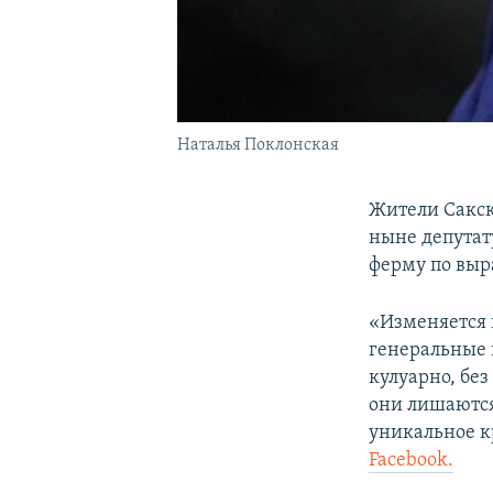
Наталья Поклонская
Жители Сакск
ныне депутат
ферму по вы
«Изменяется 
генеральные 
кулуарно, бе
они лишаются
уникальное к
Facebook.