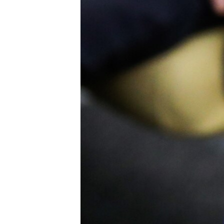
ПОБЕДИТЕЛЕЙ НЕ СУДЯТ?
КРЫМ.НЕПОКОРЕННЫЙ
ELIFBE
УКРАИНСКАЯ ПРОБЛЕМА КРЫМА