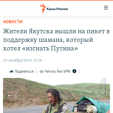
Доступность
ссылки
Вернуться
НОВОСТИ
к
НОВОСТИ
Жители Якутска вышли на пикет в
основному
СПЕЦПРОЕКТЫ
содержанию
поддержку шамана, который
ВОДА
Вернутся
ГРУЗ 200
хотел «изгнать Путина»
к
ИСТОРИЯ
КАРТА ВОЕННЫХ ОБЪЕКТОВ КРЫМА
главной
05 октября 2019, 17:34
ЕЩЕ
11 ЛЕТ ОККУПАЦИИ КРЫМА. 11 ИСТОРИЙ СОПРОТИВЛЕНИЯ
навигации
Вернутся
Поделиться
Читать без VPN
РАДІО СВОБОДА
ИНТЕРАКТИВ
к
КАК ОБОЙТИ БЛОКИРОВКУ
ИНФОГРАФИКА
поиску
ТЕЛЕПРОЕКТ КРЫМ.РЕАЛИИ
Українською
СОВЕТЫ ПРАВОЗАЩИТНИКОВ
Qırımtatar
ПРОПАВШИЕ БЕЗ ВЕСТИ