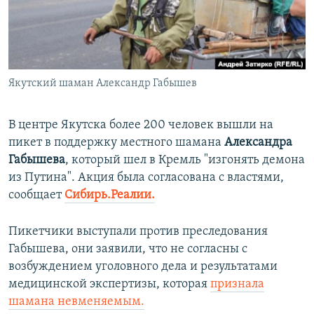
ПРИСОЕДИНЯЙТЕСЬ!
ПОБЕДИТЕЛЕЙ НЕ СУДЯТ?
КРЫМ.НЕПОКОРЕННЫЙ
ELIFBE
Якутский шаман Александр Габышев
УКРАИНСКАЯ ПРОБЛЕМА КРЫМА
Все сайты RFE/RL
В центре Якутска более 200 человек вышли на
пикет в поддержку местного шамана
Александра
Габышева
, который шел в Кремль "изгонять демона
из Путина". Акция была согласована с властями,
сообщает
Сибирь.Реалии.
Пикетчики выступали против преследования
Габышева, они заявили, что не согласны с
возбуждением уголовного дела и результатами
медицинской экспертизы, которая
признала
шамана невменяемым.