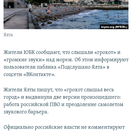
ПРИСОЕДИНЯЙТЕСЬ!
ПОБЕДИТЕЛЕЙ НЕ СУДЯТ?
КРЫМ.НЕПОКОРЕННЫЙ
ELIFBE
Ялта
УКРАИНСКАЯ ПРОБЛЕМА КРЫМА
Все сайты RFE/RL
Жители ЮБК сообщают, что слышали «грохот» и
«громкие звуки» над морем. Об этом информируют
пользователи паблика «Подслушано Ялта» в
соцсети «ВКонтакте».
Жители Ялты пишут, что «грохот слышал весь
город» и выдвинули две версии произошедшего:
работа российской ПВО и преодоление самолетом
звукового барьера.
Официально российские власти не комментируют