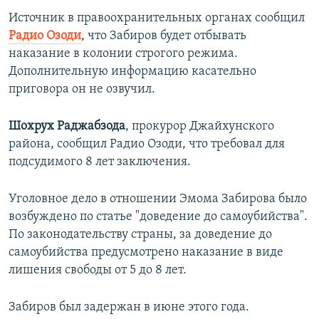
ПРИСОЕДИНЯЙТЕСЬ!
ПОБЕДИТЕЛЕЙ НЕ СУДЯТ?
Источник в правоохранительных органах сообщил
Радио Озоди
, что Забиров будет отбывать
КРЫМ.НЕПОКОРЕННЫЙ
наказание в колонии строгого режима.
ELIFBE
Дополнительную информацию касательно
приговора он не озвучил.
УКРАИНСКАЯ ПРОБЛЕМА КРЫМА
Все сайты RFE/RL
Шохрух Раджабзода
, прокурор Джайхунского
района, сообщил Радио Озоди, что требовал для
подсудимого 8 лет заключения.
Уголовное дело в отношении Эмома Забирова было
возбуждено по статье "доведение до самоубийства".
По законодательству страны, за доведение до
самоубийства предусмотрено наказание в виде
лишения свободы от 5 до 8 лет.
Забиров был задержан в июне этого года.