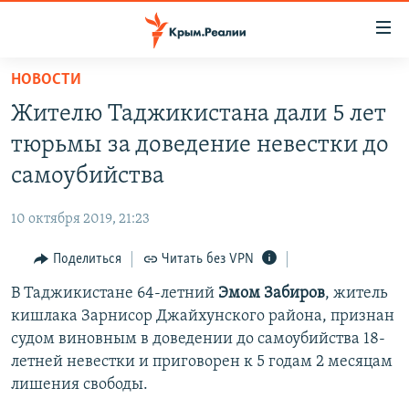
Доступность
ссылки
Вернуться
НОВОСТИ
к
НОВОСТИ
Жителю Таджикистана дали 5 лет
основному
СПЕЦПРОЕКТЫ
содержанию
тюрьмы за доведение невестки до
ВОДА
Вернутся
ГРУЗ 200
самоубийства
к
ИСТОРИЯ
КАРТА ВОЕННЫХ ОБЪЕКТОВ КРЫМА
главной
10 октября 2019, 21:23
ЕЩЕ
11 ЛЕТ ОККУПАЦИИ КРЫМА. 11 ИСТОРИЙ СОПРОТИВЛЕНИЯ
навигации
Вернутся
Поделиться
Читать без VPN
РАДІО СВОБОДА
ИНТЕРАКТИВ
к
В Таджикистане 64-летний
Эмом Забиров
, житель
КАК ОБОЙТИ БЛОКИРОВКУ
ИНФОГРАФИКА
поиску
кишлака Зарнисор Джайхунского района, признан
ТЕЛЕПРОЕКТ КРЫМ.РЕАЛИИ
судом виновным в доведении до самоубийства 18-
Українською
летней невестки и приговорен к 5 годам 2 месяцам
СОВЕТЫ ПРАВОЗАЩИТНИКОВ
Qırımtatar
лишения свободы.
ПРОПАВШИЕ БЕЗ ВЕСТИ