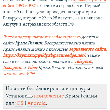
войск ПВО и ВВС
с боевыми стрельбами. Первый
этап, с 9 по 11 августа, проходит на территории
Беларуси, второй, с 22 по 25 августа, – на полигоне
Ашулук в Астраханской области РФ.
Роскомнадзор пытается заблокировать
доступ к
сайту
Крым.Реалии
.
Беспрепятственно читать
Крым.Реалии можно с помощью
зеркального сайта:
https://krymrxxqnyildpxbg.azureedge.net/
.
Также
следите за основными новостями в
Telegram
,
Instagram
и
Viber
Крым.Реалии. Рекомендуем вам
установить VPN
.
Новости без блокировки и цензуры!
Установить
приложение
Крым.Реалии
для
iOS
і
Android
.