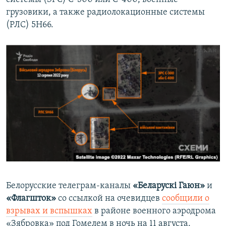
грузовики, а также радиолокационные системы
(РЛС) 5Н66.
Белорусские телеграм-каналы
«Беларускі Гаюн»
и
«Флагшток»
со ссылкой на очевидцев
сообщили о
взрывах и вспышках
в районе военного аэродрома
«Зябровка» под Гомелем в ночь на 11 августа.