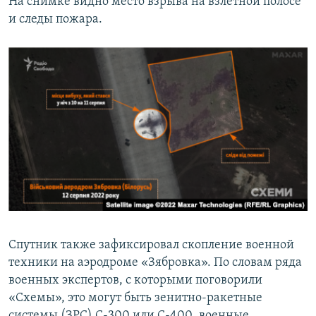
На снимке видно место взрыва на взлетной полосе
и следы пожара.
Спутник также зафиксировал скопление военной
техники на аэродроме «Зябровка». По словам ряда
военных экспертов, с которыми поговорили
«Схемы», это могут быть зенитно-ракетные
системы (ЗРС) С-300 или С-400, военные