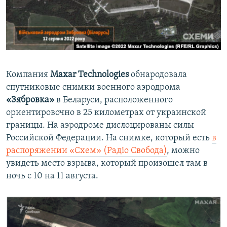
ПРИСОЕДИНЯЙТЕСЬ!
ПОБЕДИТЕЛЕЙ НЕ СУДЯТ?
КРЫМ.НЕПОКОРЕННЫЙ
ELIFBE
УКРАИНСКАЯ ПРОБЛЕМА КРЫМА
Компания
Maxar Technologies
обнародовала
Все сайты RFE/RL
спутниковые снимки военного аэродрома
«Зябровка»
в Беларуси, расположенного
ориентировочно в 25 километрах от украинской
границы. На аэродроме дислоцированы силы
Российской Федерации. На снимке, который есть
в
распоряжении «Схем» (Радіо Свобода)
, можно
увидеть место взрыва, который произошел там в
ночь с 10 на 11 августа.