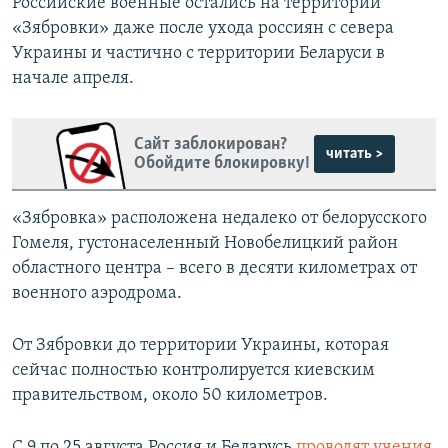
Российские военные остались на территории
«Зябровки» даже после ухода россиян с севера
Украины и частично с территории Беларуси в
начале апреля.
Сайт заблокирован?
читать >
Обойдите блокировку!
«Зябровка» расположена недалеко от белорусского
Гомеля, густонаселенный Новобелицкий район
областного центра – всего в десяти километрах от
военного аэродрома.
От Зябровки до территории Украины, которая
сейчас полностью контролируется киевским
правительством, около 50 километров.
С 9 по 25 августа Россия и Беларусь
проводят учения