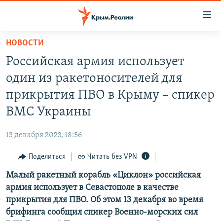
Доступность
ссылки
Вернуться
НОВОСТИ
к
НОВОСТИ
Российская армия использует
основному
СПЕЦПРОЕКТЫ
содержанию
один из ракетоносителей для
ВОДА
Вернутся
ГРУЗ 200
прикрытия ПВО в Крыму – спикер
к
ИСТОРИЯ
КАРТА ВОЕННЫХ ОБЪЕКТОВ КРЫМА
ВМС Украины
главной
ЕЩЕ
11 ЛЕТ ОККУПАЦИИ КРЫМА. 11 ИСТОРИЙ СОПРОТИВЛЕНИЯ
навигации
13 декабря 2023, 18:56
Вернутся
РАДІО СВОБОДА
ИНТЕРАКТИВ
к
Поделиться
Читать без VPN
КАК ОБОЙТИ БЛОКИРОВКУ
ИНФОГРАФИКА
поиску
Малый ракетный корабль «Циклон» российская
ТЕЛЕПРОЕКТ КРЫМ.РЕАЛИИ
Українською
армия использует в Севастополе в качестве
СОВЕТЫ ПРАВОЗАЩИТНИКОВ
прикрытия для ПВО. Об этом 13 декабря во время
Qırımtatar
брифинга сообщил спикер Военно-морских сил
ПРОПАВШИЕ БЕЗ ВЕСТИ