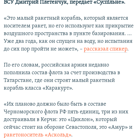
ВСУ Дмитрий Плетенчук, передает «Суспільне».
ПРИСОЕДИНЯЙТЕСЬ!
ПОБЕДИТЕЛЕЙ НЕ СУДЯТ?
КРЫМ.НЕПОКОРЕННЫЙ
«Это малый ракетный корабль, который является
носителем ракет, но его используют как прикрытие
ELIFBE
воздушного пространства в пункте базирования. ...
УКРАИНСКАЯ ПРОБЛЕМА КРЫМА
Уже два года, как он спущен на воду, но испытания
Все сайты RFE/RL
до сих пор пройти не может», –
рассказал спикер
.
По его словам, российская армия недавно
пополнила состав флота за счет производства в
Татарстане, где они строят малый ракетный
корабль класса «Каракурт».
«Их планово должно было быть в составе
Черноморского флота РФ пять единиц, три из них
достраивали в Керчи: это «Циклон», который
сейчас стоит на обороне Севастополя, это «Амур» и
ракетоноситель «Аскольд»
.