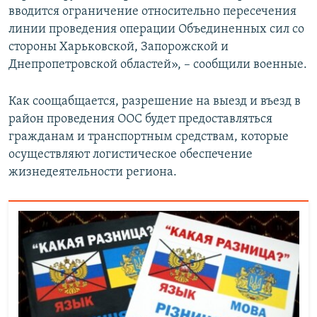
вводится ограничение относительно пересечения
ПРИСОЕДИНЯЙТЕСЬ!
ПОБЕДИТЕЛЕЙ НЕ СУДЯТ?
линии проведения операции Объединенных сил со
КРЫМ.НЕПОКОРЕННЫЙ
стороны Харьковской, Запорожской и
Днепропетровской областей», – сообщили военные.
ELIFBE
УКРАИНСКАЯ ПРОБЛЕМА КРЫМА
Как соощабщается, разрешение на выезд и въезд в
Все сайты RFE/RL
район проведения ООС будет предоставляться
гражданам и транспортным средствам, которые
осуществляют логистическое обеспечение
жизнедеятельности региона.