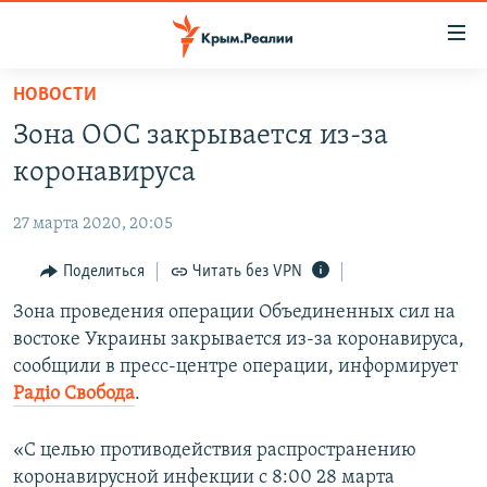
Доступность
ссылки
Вернуться
НОВОСТИ
к
НОВОСТИ
Зона ООС закрывается из-за
основному
СПЕЦПРОЕКТЫ
содержанию
коронавируса
ВОДА
Вернутся
ГРУЗ 200
к
27 марта 2020, 20:05
ИСТОРИЯ
КАРТА ВОЕННЫХ ОБЪЕКТОВ КРЫМА
главной
ЕЩЕ
Поделиться
Читать без VPN
11 ЛЕТ ОККУПАЦИИ КРЫМА. 11 ИСТОРИЙ СОПРОТИВЛЕНИЯ
навигации
Вернутся
РАДІО СВОБОДА
Зона проведения операции Объединенных сил на
ИНТЕРАКТИВ
к
востоке Украины закрывается из-за коронавируса,
КАК ОБОЙТИ БЛОКИРОВКУ
ИНФОГРАФИКА
поиску
сообщили в пресс-центре операции, информирует
ТЕЛЕПРОЕКТ КРЫМ.РЕАЛИИ
Радіо Свобода
.
Українською
СОВЕТЫ ПРАВОЗАЩИТНИКОВ
Qırımtatar
«С целью противодействия распространению
ПРОПАВШИЕ БЕЗ ВЕСТИ
коронавирусной инфекции с 8:00 28 марта