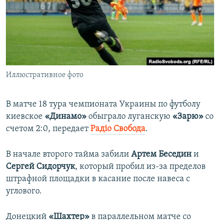
ПРИСОЕДИНЯЙТЕСЬ!
ПОБЕДИТЕЛЕЙ НЕ СУДЯТ?
КРЫМ.НЕПОКОРЕННЫЙ
ELIFBE
УКРАИНСКАЯ ПРОБЛЕМА КРЫМА
Все сайты RFE/RL
Иллюстративное фото
В матче 18 тура чемпионата Украины по футболу
киевское
«Динамо»
обыграло луганскую
«Зарю»
со
счетом 2:0, передает
Радіо Свобода
.
В начале второго тайма забили
Артем Беседин
и
Сергей Сидорчук
, который пробил из-за пределов
штрафной площадки в касание после навеса с
углового.
Донецкий
«Шахтер»
в параллельном матче со