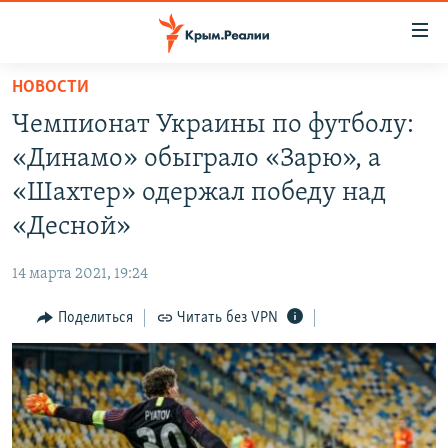
Доступность
ссылки
Вернуться
НОВОСТИ
к
НОВОСТИ
Чемпионат Украины по футболу:
основному
СПЕЦПРОЕКТЫ
содержанию
«Динамо» обыграло «Зарю», а
ВОДА
Вернутся
ГРУЗ 200
«Шахтер» одержал победу над
к
ИСТОРИЯ
КАРТА ВОЕННЫХ ОБЪЕКТОВ КРЫМА
«Десной»
главной
ЕЩЕ
11 ЛЕТ ОККУПАЦИИ КРЫМА. 11 ИСТОРИЙ СОПРОТИВЛЕНИЯ
навигации
14 марта 2021, 19:24
Вернутся
РАДІО СВОБОДА
ИНТЕРАКТИВ
к
Поделиться
Читать без VPN
КАК ОБОЙТИ БЛОКИРОВКУ
ИНФОГРАФИКА
поиску
ТЕЛЕПРОЕКТ КРЫМ.РЕАЛИИ
Українською
СОВЕТЫ ПРАВОЗАЩИТНИКОВ
Qırımtatar
ПРОПАВШИЕ БЕЗ ВЕСТИ