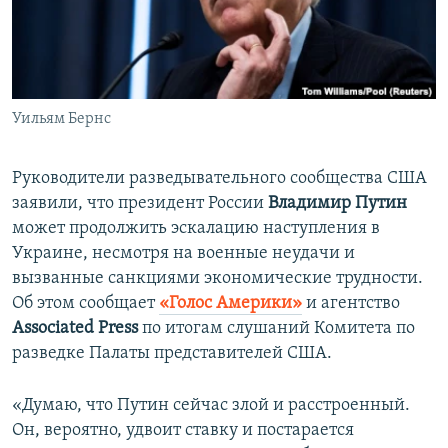
ПРИСОЕДИНЯЙТЕСЬ!
ПОБЕДИТЕЛЕЙ НЕ СУДЯТ?
КРЫМ.НЕПОКОРЕННЫЙ
ELIFBE
Уильям Бернс
УКРАИНСКАЯ ПРОБЛЕМА КРЫМА
Все сайты RFE/RL
Руководители разведывательного сообщества США
заявили, что президент России
Владимир Путин
может продолжить эскалацию наступления в
Украине, несмотря на военные неудачи и
вызванные санкциями экономические трудности.
Об этом сообщает
«Голос Америки»
и агентство
Associated Press
по итогам слушаний Комитета по
разведке Палаты представителей США.
«Думаю, что Путин сейчас злой и расстроенный.
Он, вероятно, удвоит ставку и постарается