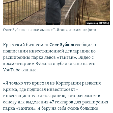
ПРИСОЕДИНЯЙТЕСЬ!
ПОБЕДИТЕЛЕЙ НЕ СУДЯТ?
КРЫМ.НЕПОКОРЕННЫЙ
ELIFBE
Олег Зубков в парке львов «Тайган», архивное фото
УКРАИНСКАЯ ПРОБЛЕМА КРЫМА
Все сайты RFE/RL
Крымский бизнесмен
Олег Зубков
сообщил о
подписании инвестиционной декларации по
расширению парка львов «Тайган». Видео с
комментарием Зубкова опубликовано на его
YouTube-канале.
«Я только что приехал из Корпорации развития
Крыма, где подписал инвестпроект –
инвестиционную декларацию, которая ляжет в
основу для выделения 47 гектаров для расширения
парка «Тайган». Я беру на себя очень большие