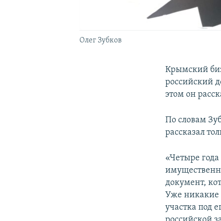
Олег Зубков
Крымский би
российский д
этом он расск
По словам Зуб
рассказал тол
«Четыре года
имущественны
документ, ко
Уже никакие 
участка под е
российской за