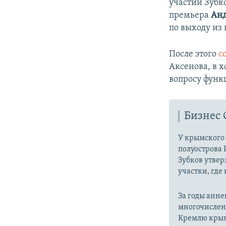
участии Зубк
премьера
Ан
по выходу из
После этого
со
Аксенова, в х
вопросу функ
Бизнес 
У крымского
полуострова 
Зубков утвер
участки, где
За годы анне
многочислен
Кремлю крым