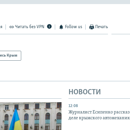
ся
Читать без VPN
Follow us
Печать
есь Крым
НОВОСТИ
12:08
Журналист Есипенко рассказ
деле крымского автомехани