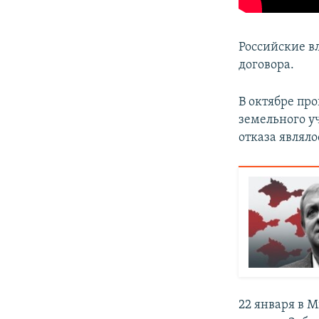
Российские в
договора.
В октябре про
земельного у
отказа являло
22 января в 