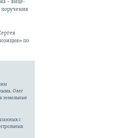
ма – вице-
 поручения
Сергея
позиция» по
сию
рыма. Олег
на земельные
язанных с
онтрольных