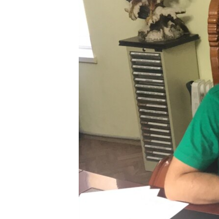
ПОБЕДИТЕЛЕЙ НЕ СУДЯТ?
КРЫМ.НЕПОКОРЕННЫЙ
ELIFBE
УКРАИНСКАЯ ПРОБЛЕМА КРЫМА