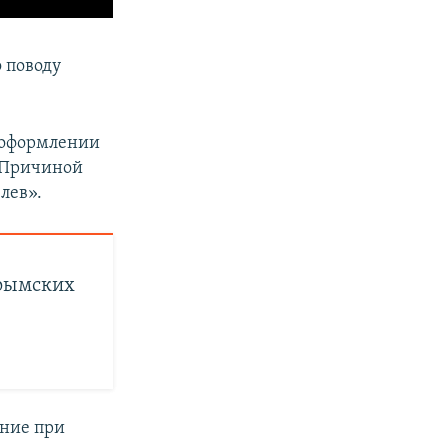
 поводу
еоформлении
. Причиной
лев».
крымских
ание при