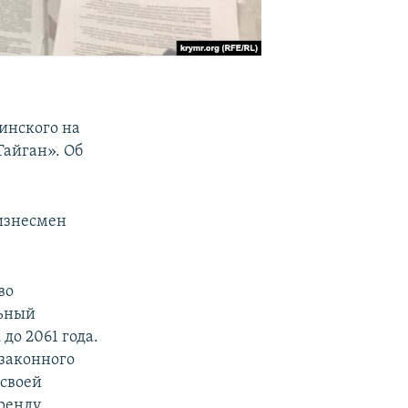
инского на
Тайган». Об
бизнесмен
во
льный
до 2061 года.
 законного
 своей
аренду