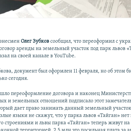
знесмен
Олег Зубков
сообщил, что переоформил с укра
оговор аренды на земельный участок под парк львов «
азал на своей канале в YouTube.
кова, документ был оформлен 11 февраля, но об этом 
ько сегодня.
 шло переоформление договора и наконец Министерст
х и земельных отношений подписало этот замечате
торый дает право занимать данный земельный участок 
злые языки не скажут, что у парка львов «Тайган» нет
го строениями и львы парка «Тайган» теперь живут на
конной территорией. 2,5 млн это посильная плата за 