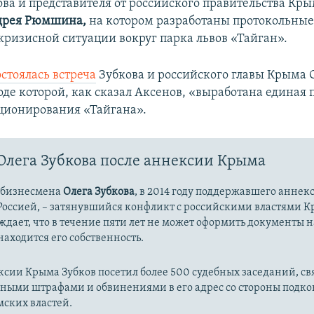
ова и представителя от российского правительства Кры
дрея Рюмшина,
на котором разработаны протокольные
 кризисной ситуации вокруг парка львов «Тайган».
стоялась встреча
Зубкова и российского главы Крыма 
оде которой, как сказал Аксенов, «выработана единая 
ционирования «Тайгана».
Олега Зубкова после аннексии Крыма
 бизнесмена
Олега Зубкова
, в 2014 году поддержавшего аннек
Россией, – затянувшийся конфликт с российскими властями К
ждает, что в течение пяти лет не может оформить документы 
 находится его собственность.
ксии Крыма Зубков посетил более
500 судебных заседаний, св
ными штрафами и обвинениями в его адрес со стороны подк
ских властей.