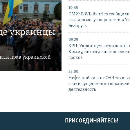
10:45
СМИ: В Wildberries сообщили,
складов могут перенести в У
Беларусь
где украинцы
09:29
КРЦ: Украинцев, осужденных
Крыму, не отпускают после и
щиты прав украинской
сроков
23:00
Нефтяной гигант ОАЭ заявляе
атаки существенно повлияли 
деятельность
ПРИСОЕДИНЯЙТЕСЬ!