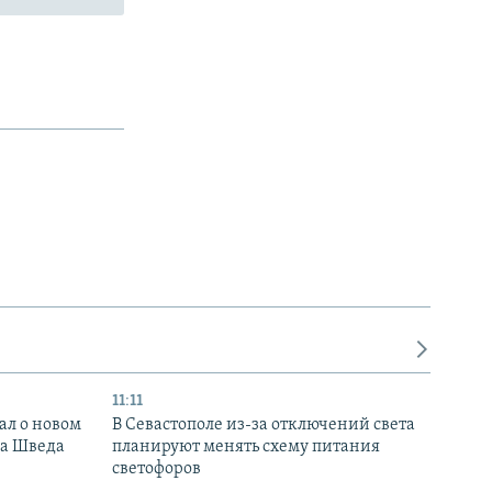
11:11
ал о новом
В Севастополе из-за отключений света
ка Шведа
планируют менять схему питания
светофоров