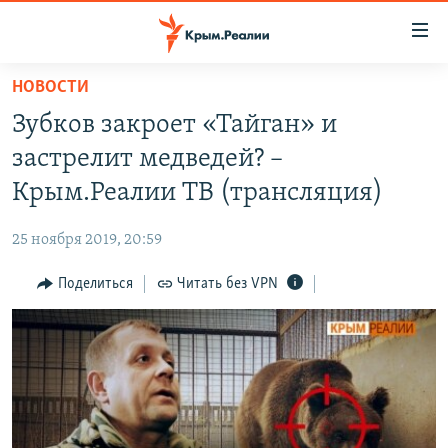
Доступность
ссылки
Вернуться
НОВОСТИ
к
НОВОСТИ
Зубков закроет «Тайган» и
основному
СПЕЦПРОЕКТЫ
содержанию
застрелит медведей? –
ВОДА
Вернутся
ГРУЗ 200
Крым.Реалии ТВ (трансляция)
к
ИСТОРИЯ
КАРТА ВОЕННЫХ ОБЪЕКТОВ КРЫМА
главной
25 ноября 2019, 20:59
ЕЩЕ
11 ЛЕТ ОККУПАЦИИ КРЫМА. 11 ИСТОРИЙ СОПРОТИВЛЕНИЯ
навигации
Вернутся
Поделиться
Читать без VPN
РАДІО СВОБОДА
ИНТЕРАКТИВ
к
КАК ОБОЙТИ БЛОКИРОВКУ
ИНФОГРАФИКА
поиску
ТЕЛЕПРОЕКТ КРЫМ.РЕАЛИИ
Українською
СОВЕТЫ ПРАВОЗАЩИТНИКОВ
Qırımtatar
ПРОПАВШИЕ БЕЗ ВЕСТИ