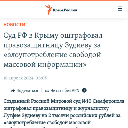
Доступность
ссылки
Вернуться
НОВОСТИ
к
НОВОСТИ
Суд РФ в Крыму оштрафовал
основному
СПЕЦПРОЕКТЫ
содержанию
правозащитницу Зудиеву за
ВОДА
Вернутся
ГРУЗ 200
«злоупотребление свободой
к
ИСТОРИЯ
КАРТА ВОЕННЫХ ОБЪЕКТОВ КРЫМА
массовой информации»
главной
ЕЩЕ
11 ЛЕТ ОККУПАЦИИ КРЫМА. 11 ИСТОРИЙ СОПРОТИВЛЕНИЯ
навигации
18 апреля 2024, 08:05
Вернутся
РАДІО СВОБОДА
ИНТЕРАКТИВ
к
Поделиться
Читать без VPN
КАК ОБОЙТИ БЛОКИРОВКУ
ИНФОГРАФИКА
поиску
Созданный Россией Мировой суд №10 Симферополя
ТЕЛЕПРОЕКТ КРЫМ.РЕАЛИИ
Українською
оштрафовал правозащитницу и журналистку
СОВЕТЫ ПРАВОЗАЩИТНИКОВ
Лутфие Зудиеву на 2 тысячи российских рублей за
Qırımtatar
«злоупотребление свободой массовой
ПРОПАВШИЕ БЕЗ ВЕСТИ