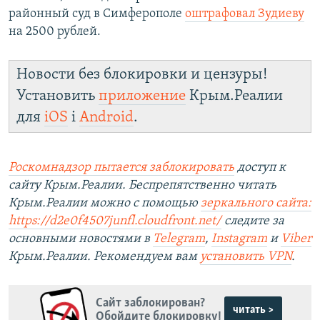
районный суд в Симферополе
оштрафовал Зудиеву
на 2500 рублей.
Новости без блокировки и цензуры!
Установить
приложение
Крым.Реалии
для
iOS
і
Android
.
Роскомнадзор пытается заблокировать
доступ к
сайту Крым.Реалии. Беспрепятственно читать
Крым.Реалии можно с помощью
зеркального сайта:
https://d2e0f4507junfl.cloudfront.net/
следите за
основными новостями в
Telegram
,
Instagram
и
Viber
Крым.Реалии. Рекомендуем вам
установить
VPN
.
Сайт заблокирован?
читать >
Обойдите блокировку!