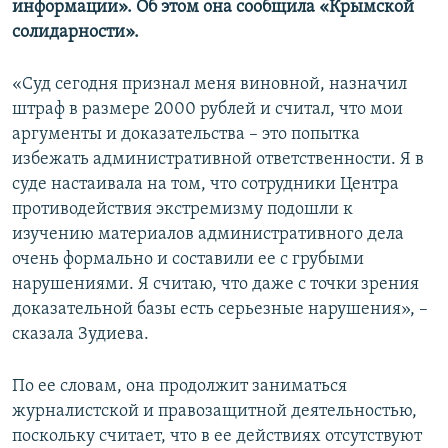
информации». Об этом она сообщила «Крымской
ПРИСОЕДИНЯЙТЕСЬ!
ПОБЕДИТЕЛЕЙ НЕ СУДЯТ?
солидарности».
КРЫМ.НЕПОКОРЕННЫЙ
«Суд сегодня признал меня виновной, назначил
ELIFBE
штраф в размере 2000 рублей и считал, что мои
УКРАИНСКАЯ ПРОБЛЕМА КРЫМА
аргументы и доказательства – это попытка
Все сайты RFE/RL
избежать административной ответственности. Я в
суде настаивала на том, что сотрудники Центра
противодействия экстремизму подошли к
изучению материалов административного дела
очень формально и составили ее с грубыми
нарушениями. Я считаю, что даже с точки зрения
доказательной базы есть серьезные нарушения», –
сказала Зудиева.
По ее словам, она продолжит заниматься
журналистской и правозащитной деятельностью,
поскольку считает, что в ее действиях отсутствуют