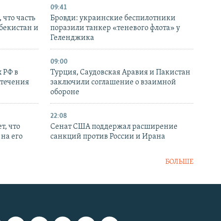
09:41
 что часть
Бровди: украинские беспилотники
збекистан и
поразили танкер «теневого флота» у
Геленджика
09:00
 РФ в
Турция, Саудовская Аравия и Пакистан
стечения
заключили соглашение о взаимной
обороне
22:08
т, что
Сенат США поддержал расширение
на его
санкций против России и Ирана
БОЛЬШЕ