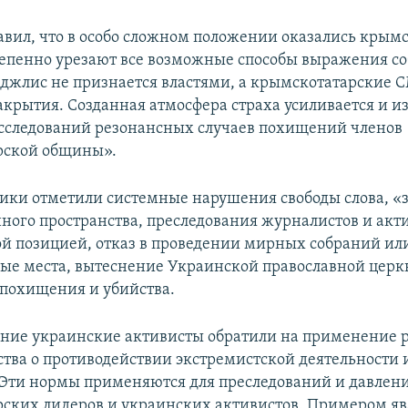
авил, что в особо сложном положении оказались крымс
епенно урезают все возможные способы выражения с
джлис не признается властями, а крымскотатарские 
акрытия. Созданная атмосфера страха усиливается и из
асследований резонансных случаев похищений членов
рской общины».
ки отметили системные нарушения свободы слова, «
ого пространства, преследования журналистов и акти
й позицией, отказ в проведении мирных собраний ил
ные места, вытеснение Украинской православной церк
 похищения и убийства.
ние украинские активисты обратили на применение 
ства о противодействии экстремистской деятельности 
 Эти нормы применяются для преследований и давлени
ских лидеров и украинских активистов. Примером я