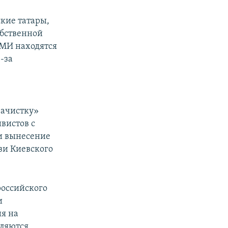
кие татары,
обственной
СМИ находятся
-за
зачистку»
вистов с
и вынесение
ви Киевского
российского
и
я на
вляются