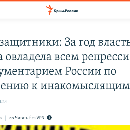
защитники: За год власт
 овладела всем репресс
ументарием России по
ению к инакомыслящи
4:24
ся
Читать без VPN