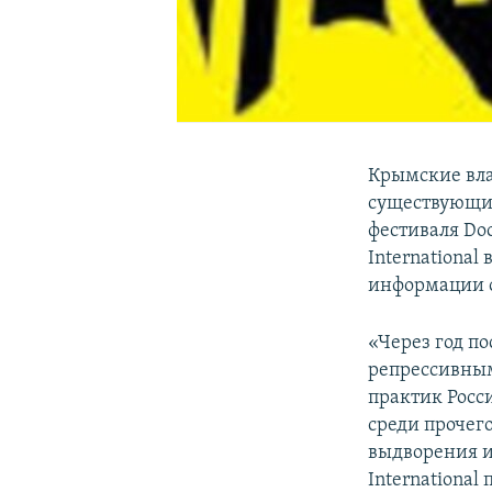
Крымские вла
существующий
фестиваля Do
International
информации о
«Через год п
репрессивным
практик Росс
среди прочег
выдворения 
International