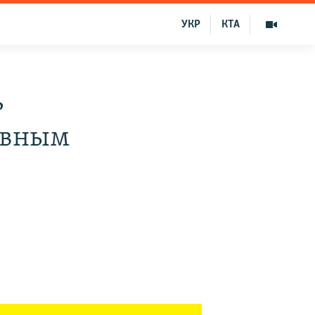
УКР
КТА
ь
ивным
м