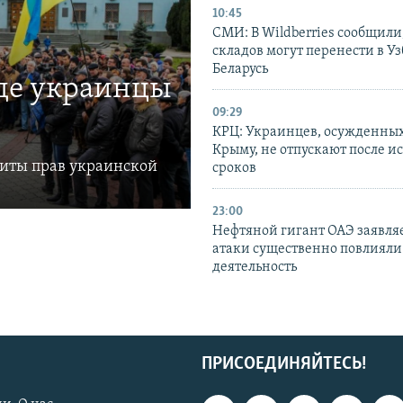
10:45
СМИ: В Wildberries сообщили,
складов могут перенести в У
Беларусь
где украинцы
09:29
КРЦ: Украинцев, осужденных
Крыму, не отпускают после и
щиты прав украинской
сроков
23:00
Нефтяной гигант ОАЭ заявляе
атаки существенно повлияли 
деятельность
ПРИСОЕДИНЯЙТЕСЬ!