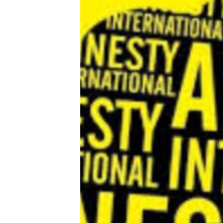
ПОБЕДИТЕЛЕЙ НЕ СУДЯТ?
КРЫМ.НЕПОКОРЕННЫЙ
ELIFBE
УКРАИНСКАЯ ПРОБЛЕМА КРЫМА