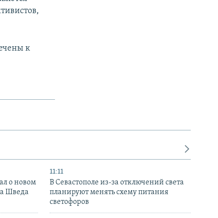
тивистов,
ечены к
11:11
ал о новом
В Севастополе из-за отключений света
ка Шведа
планируют менять схему питания
светофоров