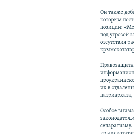
Он также доб
которым пост
позиции: «Ме
под угрозой з
отсутствия р
крымскотата
Правозащитни
информационн
проукраинско
их в отдален
патриархата,
Особое внима
законодатель
сепаратизму.
крымскотатар