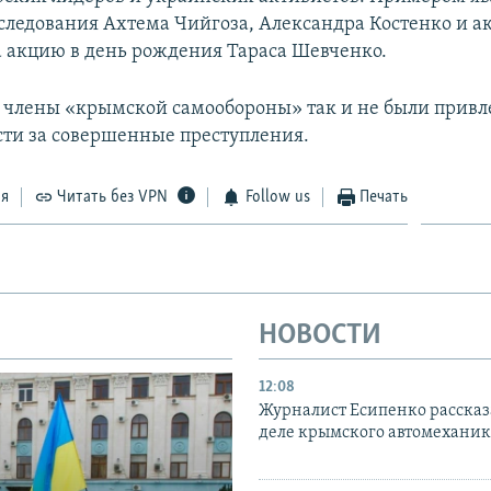
следования Ахтема Чийгоза, Александра Костенко и ак
акцию в день рождения Тараса Шевченко.
я члены «крымской самообороны» так и не были привл
сти за совершенные преступления.
ся
Читать без VPN
Follow us
Печать
НОВОСТИ
12:08
Журналист Есипенко рассказ
деле крымского автомехани