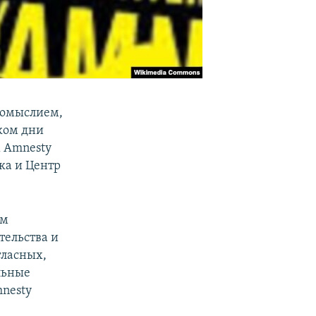
акомыслием,
ком дни
х Amnesty
ка и Центр
ем
тельства и
гласных,
льные
mnesty