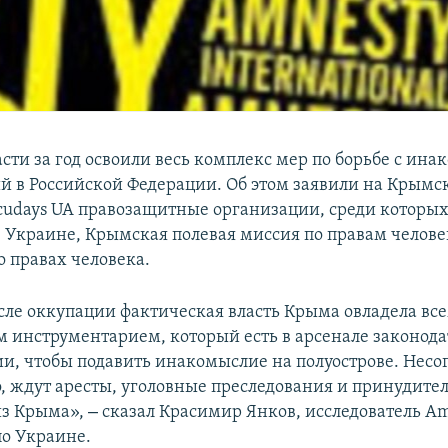
сти за год освоили весь комплекс мер по борьбе с ин
 в Российской Федерации. Об этом заявили на Крымс
cudays UA правозащитные организации, среди которы
 в Украине, Крымская полевая миссия по правам челове
 правах человека.
осле оккупации фактическая власть Крыма овладела вс
 инструментарием, который есть в арсенале законода
ии, чтобы подавить инакомыслие на полуострове. Несо
о, ждут аресты, уголовные преследования и принудите
–
из Крыма»,
сказал Красимир Янков, исследователь A
 по Украине.