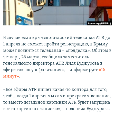
ПРИСОЕДИНЯЙТЕСЬ!
ПОБЕДИТЕЛЕЙ НЕ СУДЯТ?
КРЫМ.НЕПОКОРЕННЫЙ
ELIFBE
УКРАИНСКАЯ ПРОБЛЕМА КРЫМА
В случае если крымскотатарский телеканал ATR до
Все сайты RFE/RL
1 апреля не сможет пройти регистрацию, в Крыму
может появиться телеканал – «подделка». Об этом в
четверг, 26 марта, сообщила заместитель
генерального директора ATR Лиля Буджурова в
эфире ток-шоу «Гравитация», – информирует
«15
минут»
.
«Все эфиры ATR пишет какая-то контора для того,
чтобы когда 1 апреля мы сами прекратим вещание,
то вместо легальной картинки ATR будет запущена
вот та картинка с записью», – пояснила Буджурова.