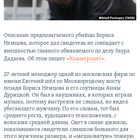
ПРИСОЕДИНЯЙТЕСЬ!
ПОБЕДИТЕЛЕЙ НЕ СУДЯТ?
КРЫМ.НЕПОКОРЕННЫЙ
ELIFBE
Описание предполагаемого убийцы Бориса
УКРАИНСКАЯ ПРОБЛЕМА КРЫМА
Немцова, которое дал свидетель не совпадает с
Все сайты RFE/RL
внешностью главного обвиняемого по делу Заура
Дадаева. Об этом пишет
«Коммерсант».
27-летний менеджер одной из московских фирм по
имени Евгений шёл по Москворецкому мосту
позади Бориса Немцова и его спутницы Анны
Дурицкой. Он был в наушниках, в которых играла
музыка, поэтому выстрелов не слышал, но видел
убегающего мужчину. По его словам, тот был
среднего роста, худощавого телосложения, с
волосами средней длины. Одет в синие джинсы,
показавшиеся свидетелю слишком большого для
этого мужчины размера, и «мешковатую» темную