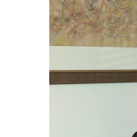
ПОБЕДИТЕЛЕЙ НЕ СУДЯТ?
КРЫМ.НЕПОКОРЕННЫЙ
ELIFBE
УКРАИНСКАЯ ПРОБЛЕМА КРЫМА