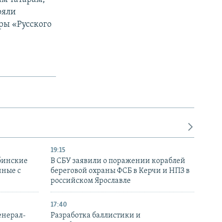
ояли
ры «Русского
19:15
бинские
В СБУ заявили о поражении кораблей
нные с
береговой охраны ФСБ в Керчи и НПЗ в
российском Ярославле
17:40
енерал-
Разработка баллистики и