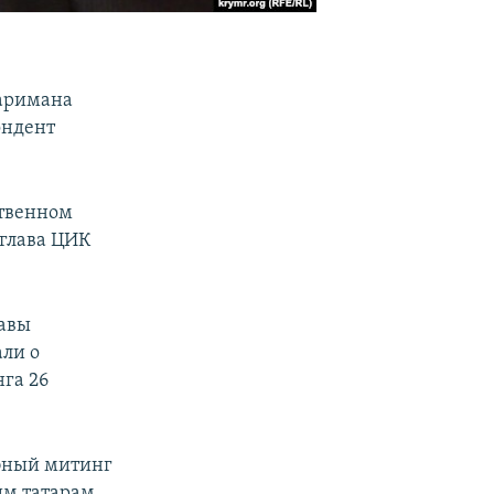
Наримана
ондент
ственном
 глава ЦИК
лавы
ли о
нга 26
абный митинг
м татарам,