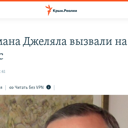
ана Джеляла вызвали на
с
:41
ся
Читать без VPN