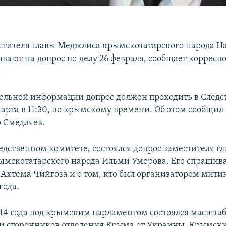
стителя главы Меджлиса крымскотатарского народа 
вают на допрос по делу 26 февраля, сообщает корресп
.
ельной информации допрос должен проходить в След
марта в 11:30, по крымскому времени. Об этом сообщил
р Смедляев.
ледственном комитете, состоялся допрос заместителя г
мскотатарского народа Ильми Умерова. Его спрашива
 Ахтема Чийгоза и о том, кто был организатором мити
года.
014 года под крымским парламентом состоялся масшт
и сторонников отделения Крыма от Украины. Крымски