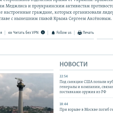
ям Меджлиса и проукраинским активистам противост
е настроенные граждане, которых организовали лиде
 главе с нынешним главой Крыма Сергеем Аксёновым.
ся
Читать без VPN
Follow us
Печать
НОВОСТИ
22:54
Под санкции США попали ку
генералы и компании, связа
поставками оружия из РФ
18:44
При взрыве в Москве погиб г