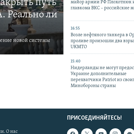
закрыть путь
майор армии РФ Плохотнюк и
главкома ВКС – российские 
. Реально ли
16:55
Возле нефтяного танкера в 
ление новой системы
проливе произошли два взры
UKMTO
15:40
Нидерланды не могут предос
Украине дополнительные
перехватчики Patriot из своих
Минобороны страны
ПРИСОЕДИНЯЙТЕСЬ!
и. О нас