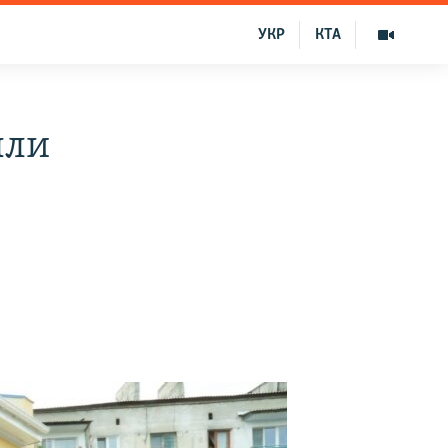
УКР
КТА
ыли