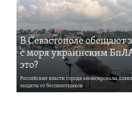
В Севастополе обещают 
с моря украинским БпЛА
это?
Российские власти города анонсировали появ
защиты от беспилотников