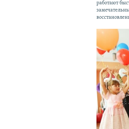
работают быст
замечательны
восстановлени