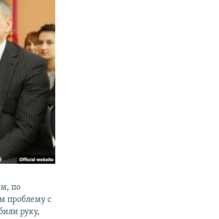
м, по
м проблему с
били руку,