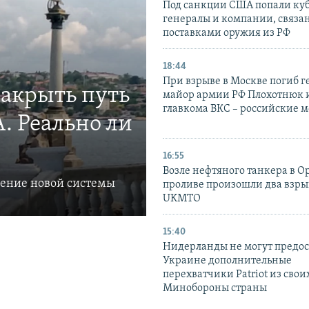
Под санкции США попали ку
генералы и компании, связа
поставками оружия из РФ
18:44
При взрыве в Москве погиб г
закрыть путь
майор армии РФ Плохотнюк и
главкома ВКС – российские 
. Реально ли
16:55
Возле нефтяного танкера в 
ление новой системы
проливе произошли два взры
UKMTO
15:40
Нидерланды не могут предос
Украине дополнительные
перехватчики Patriot из своих
Минобороны страны