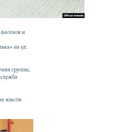
 Аксенов и
ька» на ул.
ения группы,
-служба
ие власти