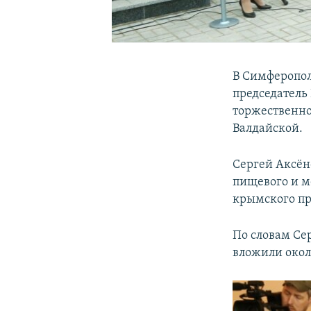
В Симферопол
председатель
торжественно
Валдайской.
Сергей Аксён
пищевого и м
крымского пр
По словам Сер
вложили окол