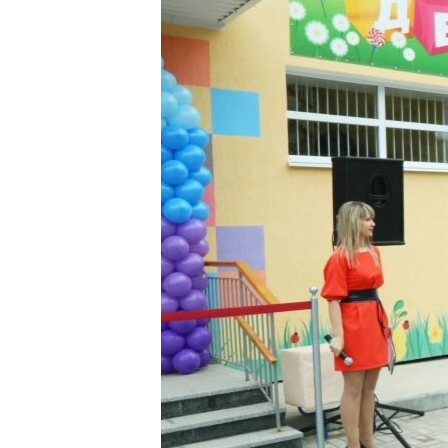
ПОБЕДИТЕЛЕЙ НЕ СУДЯТ?
КРЫМ.НЕПОКОРЕННЫЙ
ELIFBE
УКРАИНСКАЯ ПРОБЛЕМА КРЫМА