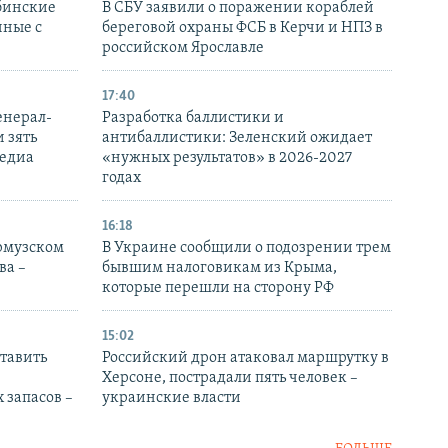
бинские
В СБУ заявили о поражении кораблей
нные с
береговой охраны ФСБ в Керчи и НПЗ в
российском Ярославле
17:40
енерал-
Разработка баллистики и
 зять
антибаллистики: Зеленский ожидает
медиа
«нужных результатов» в 2026-2027
годах
16:18
Ормузском
В Украине сообщили о подозрении трем
ва –
бывшим налоговикам из Крыма,
которые перешли на сторону РФ
15:02
тавить
Российский дрон атаковал маршрутку в
Херсоне, пострадали пять человек –
 запасов –
украинские власти