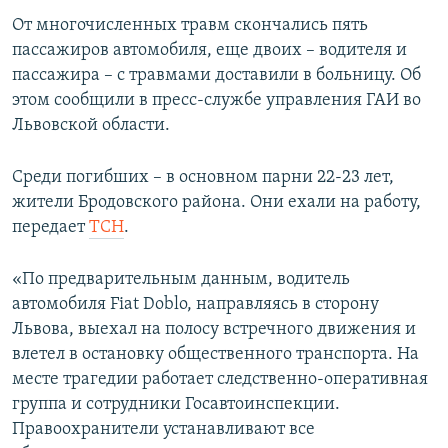
ПРИСОЕДИНЯЙТЕСЬ!
ПОБЕДИТЕЛЕЙ НЕ СУДЯТ?
От многочисленных травм скончались пять
пассажиров автомобиля, еще двоих – водителя и
КРЫМ.НЕПОКОРЕННЫЙ
пассажира – с травмами доставили в больницу. Об
ELIFBE
этом сообщили в пресс-службе управления ГАИ во
Львовской области.
УКРАИНСКАЯ ПРОБЛЕМА КРЫМА
Все сайты RFE/RL
Среди погибших – в основном парни 22-23 лет,
жители Бродовского района. Они ехали на работу,
передает
ТСН
.
«По предварительным данным, водитель
автомобиля Fiat Doblo, направляясь в сторону
Львова, выехал на полосу встречного движения и
влетел в остановку общественного транспорта. На
месте трагедии работает следственно-оперативная
группа и сотрудники Госавтоинспекции.
Правоохранители устанавливают все