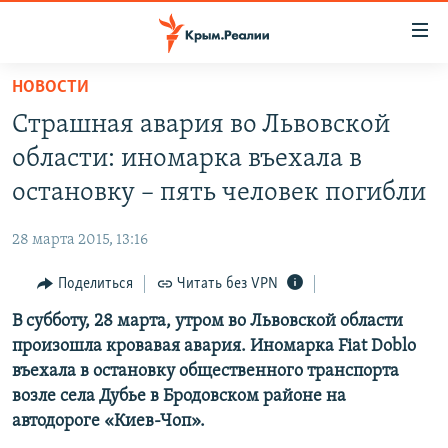
Доступность
ссылки
Вернуться
НОВОСТИ
к
НОВОСТИ
Страшная авария во Львовской
основному
СПЕЦПРОЕКТЫ
содержанию
области: иномарка въехала в
ВОДА
Вернутся
ГРУЗ 200
остановку – пять человек погибли
к
ИСТОРИЯ
КАРТА ВОЕННЫХ ОБЪЕКТОВ КРЫМА
главной
28 марта 2015, 13:16
ЕЩЕ
11 ЛЕТ ОККУПАЦИИ КРЫМА. 11 ИСТОРИЙ СОПРОТИВЛЕНИЯ
навигации
Вернутся
Поделиться
Читать без VPN
РАДІО СВОБОДА
ИНТЕРАКТИВ
к
В субботу, 28 марта, утром во Львовской области
КАК ОБОЙТИ БЛОКИРОВКУ
ИНФОГРАФИКА
поиску
произошла кровавая авария. Иномарка Fiat Doblo
ТЕЛЕПРОЕКТ КРЫМ.РЕАЛИИ
въехала в остановку общественного транспорта
Українською
возле села Дубье в Бродовском районе на
СОВЕТЫ ПРАВОЗАЩИТНИКОВ
Qırımtatar
автодороге «Киев-Чоп».
ПРОПАВШИЕ БЕЗ ВЕСТИ