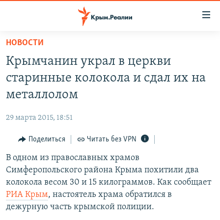
Доступность
ссылки
Вернуться
НОВОСТИ
к
НОВОСТИ
Крымчанин украл в церкви
основному
СПЕЦПРОЕКТЫ
содержанию
старинные колокола и сдал их на
ВОДА
Вернутся
ГРУЗ 200
металлолом
к
ИСТОРИЯ
КАРТА ВОЕННЫХ ОБЪЕКТОВ КРЫМА
главной
29 марта 2015, 18:51
ЕЩЕ
11 ЛЕТ ОККУПАЦИИ КРЫМА. 11 ИСТОРИЙ СОПРОТИВЛЕНИЯ
навигации
Вернутся
Поделиться
Читать без VPN
РАДІО СВОБОДА
ИНТЕРАКТИВ
к
В одном из православных храмов
КАК ОБОЙТИ БЛОКИРОВКУ
ИНФОГРАФИКА
поиску
Симферопольского района Крыма похитили два
ТЕЛЕПРОЕКТ КРЫМ.РЕАЛИИ
колокола весом 30 и 15 килограммов. Как сообщает
Українською
РИА Крым
, настоятель храма обратился в
СОВЕТЫ ПРАВОЗАЩИТНИКОВ
Qırımtatar
дежурную часть крымской полиции.
ПРОПАВШИЕ БЕЗ ВЕСТИ