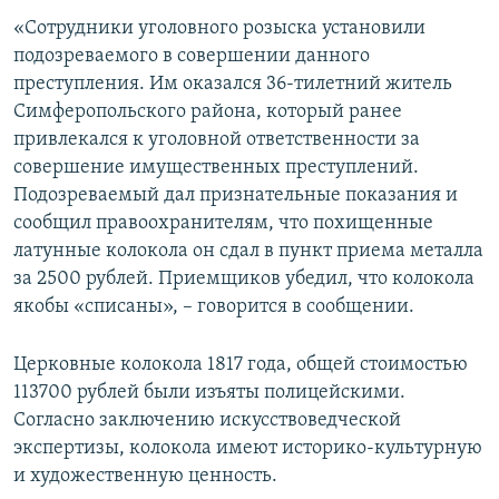
ПРИСОЕДИНЯЙТЕСЬ!
ПОБЕДИТЕЛЕЙ НЕ СУДЯТ?
«Сотрудники уголовного розыска установили
подозреваемого в совершении данного
КРЫМ.НЕПОКОРЕННЫЙ
преступления. Им оказался 36-тилетний житель
ELIFBE
Симферопольского района, который ранее
привлекался к уголовной ответственности за
УКРАИНСКАЯ ПРОБЛЕМА КРЫМА
совершение имущественных преступлений.
Все сайты RFE/RL
Подозреваемый дал признательные показания и
сообщил правоохранителям, что похищенные
латунные колокола он сдал в пункт приема металла
за 2500 рублей. Приемщиков убедил, что колокола
якобы «списаны», – говорится в сообщении.
Церковные колокола 1817 года, общей стоимостью
113700 рублей были изъяты полицейскими.
Согласно заключению искусствоведческой
экспертизы, колокола имеют историко-культурную
и художественную ценность.