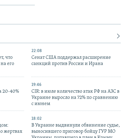
22:08
т, что
Сенат США поддержал расширение
на его
санкций против России и Ирана
19:46
а 20-40%
CIR: в июле количество атак РФ на АЗС в
Украине выросло на 72% по сравнению
с июнем
18:02
дом:
В Украине выдвинули обвинение судье,
 о жертвах
выносившего приговор бойцу ГУР МО
Украины, попавшего в плен в Крыму