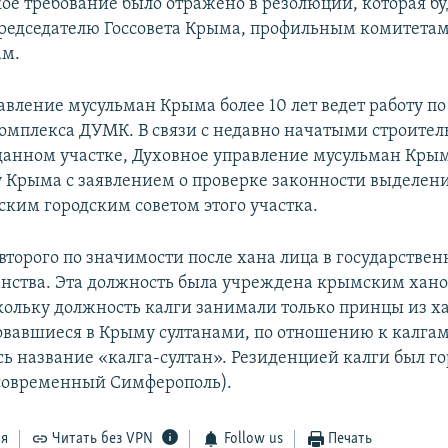
кое требование было отражено в резолюции, которая бу
редседателю Госсовета Крыма, профильным комитетам
ам.
авление мусульман Крыма более 10 лет ведет работу по
омплекса ДУМК. В связи с недавно начатыми строите
данном участке, Духовное управление мусульман Крым
у Крыма с заявлением о проверке законности выделен
ким городским советом этого участка.
 второго по значимости после хана лица в государстве
нства. Эта должность была учреждена крымским хан
скольку должность калги занимали только принцы из х
овавшиеся в Крыму султанами, по отношению к калгам
сь название «калга-султан». Резиденцией калги был го
современный Симферополь).
ся
Читать без VPN
Follow us
Печать