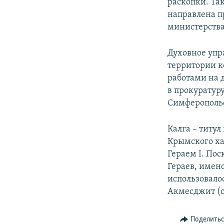
раскопки. Та
направлена п
министерств
Духовное упр
территории к
работами на 
в прокуратур
Симферопольс
Калга – титул
Крымского ха
Гераем I. По
Гераев, имен
использовало
Акмесджит (
Поделить