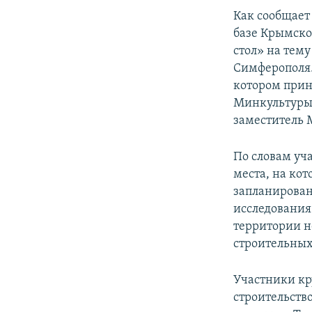
ПОБЕДИТЕЛЕЙ НЕ СУДЯТ?
Как сообщает
КРЫМ.НЕПОКОРЕННЫЙ
базе Крымско
стол» на тем
ELIFBE
Симферополя.
УКРАИНСКАЯ ПРОБЛЕМА КРЫМА
котором прин
Минкультуры
заместитель 
По словам уч
места, на кот
запланирован
исследования
территории н
строительных
Участники кр
строительств