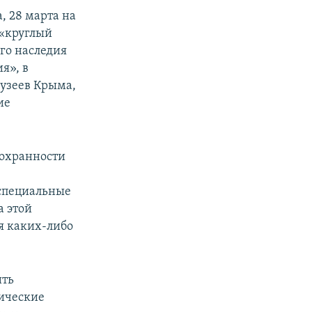
, 28 марта на
 «круглый
го наследия
я», в
музеев Крыма,
ие
сохранности
 специальные
а этой
я каких-либо
ить
гические