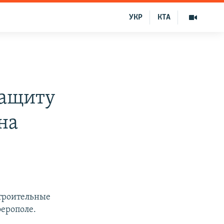
УКР
КТА
защиту
на
троительные
ферополе.