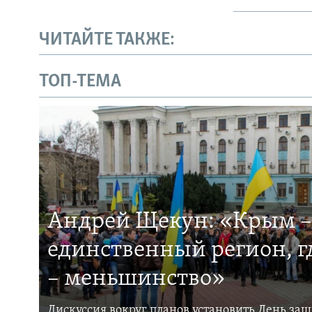
ЧИТАЙТЕ ТАКЖЕ:
ТОП-ТЕМА
Андрей Щекун: «Крым –
единственный регион, 
– меньшинство»
Дискуссия вокруг планов установить День за