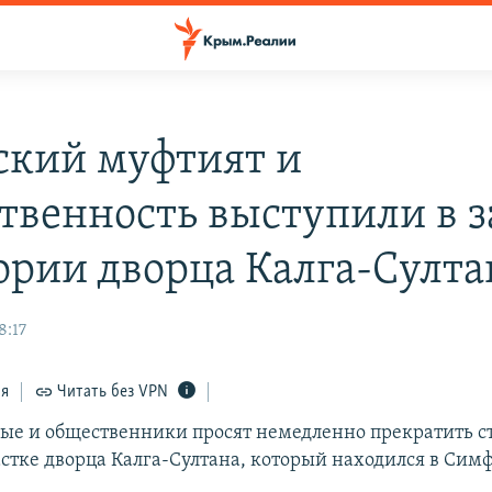
кий муфтият и
твенность выступили в 
ории дворца Калга-Султа
8:17
ся
Читать без VPN
ые и общественники просят немедленно прекратить с
астке дворца Калга-Султана, который находился в Сим