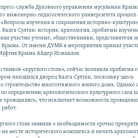
 пресс-служба Духовного управления мусульман Крыма
го инженерно-педагогического университета прошел
у «Вопросы изучения и сохранения историко-культурно
 Калга Султан: история, археология, проблемы изучени
яли участие ученые, общественники, представители 
 Крыма. От имени ДУМК в мероприятии принял участ
Муфтия Крыма Айдер Исмаилов.
астников «круглого стола», сейчас возникла проблема 
ором находился дворец Калга Султан, поскольку здесь
о строительство многоэтажного жилого дома. Однако
 по определению археологического культурного слоя н
е проводились, что исключает возможность проведени
 работ.
углого стола заявили о необходимости срочно прекрат
о на месте исторического комплекса и начать археоло