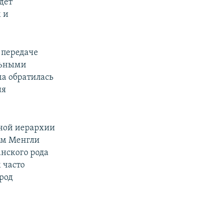
дет
 и
 передаче
льными
а обратилась
ия
нной иерархии
ом Менгли
анского рода
 часто
род