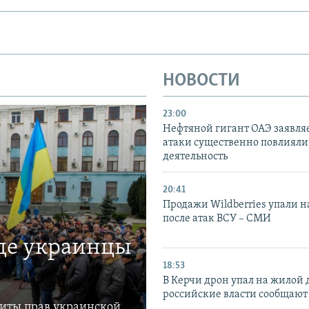
НОВОСТИ
23:00
Нефтяной гигант ОАЭ заявляе
атаки существенно повлияли 
деятельность
20:41
Продажи Wildberries упали н
после атак ВСУ – СМИ
где украинцы
18:53
В Керчи дрон упал на жилой 
российские власти сообщают
щиты прав украинской