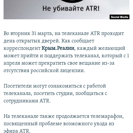
ПРИСОЕДИНЯЙТЕСЬ!
ПОБЕДИТЕЛЕЙ НЕ СУДЯТ?
КРЫМ.НЕПОКОРЕННЫЙ
ELIFBE
Во вторник 31 марта, на телеканале ATR проходит
УКРАИНСКАЯ ПРОБЛЕМА КРЫМА
день открытых дверей. Как сообщает
Все сайты RFE/RL
корреспондент
Крым.Реалии
, каждый желающий
может прийти и поддержать телеканал, который с 1
апреля может прекратить свое вещание из-за
отсутствия российской лицензии.
Посетители могут ознакомиться с работой
телеканала, посетить студии, пообщаться с
сотрудниками ATR.
На телеканале также продолжается телемарафон,
посвященный проблеме возможного ухода из
эфира ATR.