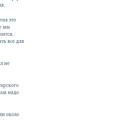
ия.
еня это
не мы
чится.
ть все для
л не
тарского
нам надо
ли около
.