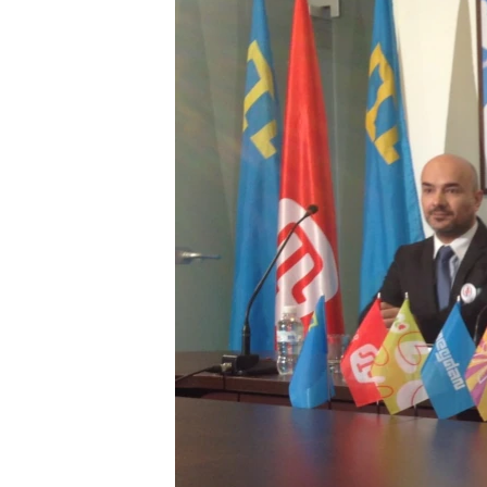
ПОБЕДИТЕЛЕЙ НЕ СУДЯТ?
КРЫМ.НЕПОКОРЕННЫЙ
ELIFBE
УКРАИНСКАЯ ПРОБЛЕМА КРЫМА