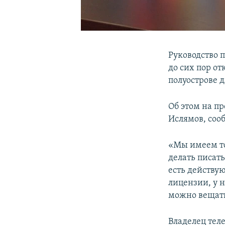
Руководство 
до сих пор от
полуострове д
Об этом на п
Ислямов, соо
«Мы имеем то
делать писать
есть действу
лицензии, у н
можно вещать
Владелец теле