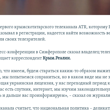
первого крымскотатарского телеканала ATR, которому
казывал в регистрации, надеется найти возможность в
ля своих телезрителей.
ресс-конференции в Симферополе сказал владелец тел
бщает корреспондент
Крым.Реалии.
, что имеем, будем стараться каким-то образом выжит
, мы попытаемся сохраниться, но в каком виде мы не 
ющая украинская лицензия, у нас переходный период
ас есть спутник, интернет, мы изучим законодательную
 и дальше вас проинформируем», – сказал он журнали
канала считает, что национальная политика – деликат