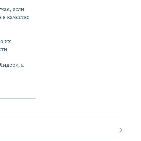
чае, если
 в качестве
о их
сти
й
Лидер», а