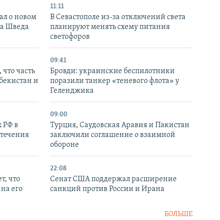
11:11
ал о новом
В Севастополе из-за отключений света
ка Шведа
планируют менять схему питания
светофоров
09:41
 что часть
Бровди: украинские беспилотники
збекистан и
поразили танкер «теневого флота» у
Геленджика
09:00
 РФ в
Турция, Саудовская Аравия и Пакистан
стечения
заключили соглашение о взаимной
обороне
22:08
т, что
Сенат США поддержал расширение
на его
санкций против России и Ирана
БОЛЬШЕ