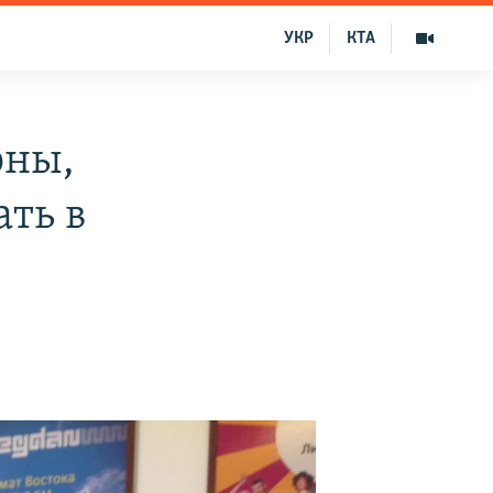
УКР
КТА
оны,
ть в