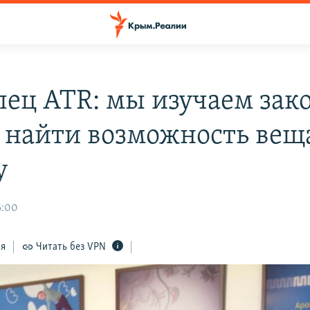
лец ATR: мы изучаем зак
 найти возможность веща
у
6:00
ся
Читать без VPN