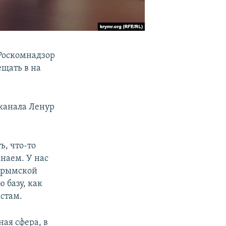
 Роскомнадзор
ещать в на
еканала Ленур
ь, что-то
знаем. У нас
 крымской
 базу, как
стам.
ная сфера, в