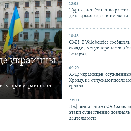
12:08
Журналист Есипенко рассказ
деле крымского автомехани
10:45
СМИ: В Wildberries сообщили,
складов могут перенести в У
Беларусь
где украинцы
09:29
КРЦ: Украинцев, осужденных
Крыму, не отпускают после и
щиты прав украинской
сроков
23:00
Нефтяной гигант ОАЭ заявляе
атаки существенно повлияли 
деятельность