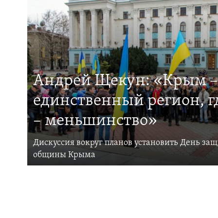
Андрей Щекун: «Крым –
единственный регион, 
– меньшинство»
Дискуссия вокруг планов установить День за
общины Крыма