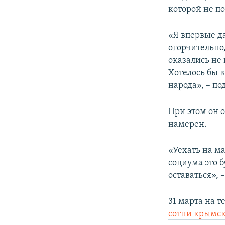
которой не п
«Я впервые д
огорчительно
оказались не
Хотелось бы в
народа», – п
При этом он 
намерен.
«Уехать на м
социума это б
оставаться», 
31 марта на 
сотни крымск