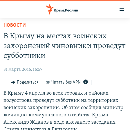
Доступность
ссылки
Вернуться
НОВОСТИ
к
НОВОСТИ
В Крыму на местах воинских
основному
СПЕЦПРОЕКТЫ
содержанию
захоронений чиновники проведут
ВОДА
Вернутся
ГРУЗ 200
субботники
к
ИСТОРИЯ
КАРТА ВОЕННЫХ ОБЪЕКТОВ КРЫМА
главной
31 марта 2015, 16:57
ЕЩЕ
11 ЛЕТ ОККУПАЦИИ КРЫМА. 11 ИСТОРИЙ СОПРОТИВЛЕНИЯ
навигации
Вернутся
Поделиться
Читать без VPN
РАДІО СВОБОДА
ИНТЕРАКТИВ
к
В Крыму 4 апреля во всех городах и районах
КАК ОБОЙТИ БЛОКИРОВКУ
ИНФОГРАФИКА
поиску
полуострова проведут субботник на территориях
ТЕЛЕПРОЕКТ КРЫМ.РЕАЛИИ
воинских захоронений. Об этом сообщил министр
Українською
жилищно-коммунального хозяйства Крыма
СОВЕТЫ ПРАВОЗАЩИТНИКОВ
Qırımtatar
Александр Жданов в ходе выездного заседания
ПРОПАВШИЕ БЕЗ ВЕСТИ
Совета министров в Евпатории.