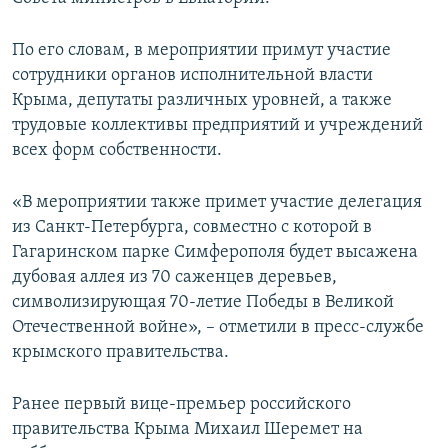
ПРИСОЕДИНЯЙТЕСЬ!
ПОБЕДИТЕЛЕЙ НЕ СУДЯТ?
По его словам, в мероприятии примут участие
КРЫМ.НЕПОКОРЕННЫЙ
сотрудники органов исполнительной власти
ELIFBE
Крыма, депутаты различных уровней, а также
трудовые коллективы предприятий и учреждений
УКРАИНСКАЯ ПРОБЛЕМА КРЫМА
всех форм собственности.
Все сайты RFE/RL
«В мероприятии также примет участие делегация
из Санкт-Петербурга, совместно с которой в
Гагаринском парке Симферополя будет высажена
дубовая аллея из 70 саженцев деревьев,
символизирующая 70-летие Победы в Великой
Отечественной войне», – отметили в пресс-службе
крымского правительства.
Ранее первый вице-премьер российского
правительства Крыма Михаил Шеремет на