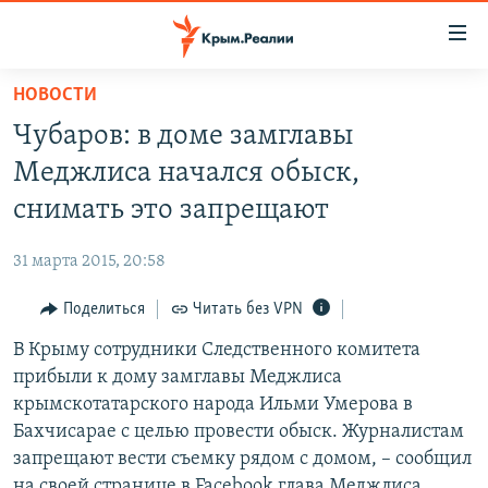
Доступность
ссылки
Вернуться
НОВОСТИ
к
НОВОСТИ
Чубаров: в доме замглавы
основному
СПЕЦПРОЕКТЫ
содержанию
Меджлиса начался обыск,
ВОДА
Вернутся
ГРУЗ 200
снимать это запрещают
к
ИСТОРИЯ
КАРТА ВОЕННЫХ ОБЪЕКТОВ КРЫМА
главной
31 марта 2015, 20:58
ЕЩЕ
11 ЛЕТ ОККУПАЦИИ КРЫМА. 11 ИСТОРИЙ СОПРОТИВЛЕНИЯ
навигации
Вернутся
Поделиться
Читать без VPN
РАДІО СВОБОДА
ИНТЕРАКТИВ
к
В Крыму сотрудники Следственного комитета
КАК ОБОЙТИ БЛОКИРОВКУ
ИНФОГРАФИКА
поиску
прибыли к дому замглавы Меджлиса
ТЕЛЕПРОЕКТ КРЫМ.РЕАЛИИ
крымскотатарского народа Ильми Умерова в
Українською
Бахчисарае с целью провести обыск. Журналистам
СОВЕТЫ ПРАВОЗАЩИТНИКОВ
Qırımtatar
запрещают вести съемку рядом с домом, – сообщил
ПРОПАВШИЕ БЕЗ ВЕСТИ
на своей странице в Facebook глава Меджлиса