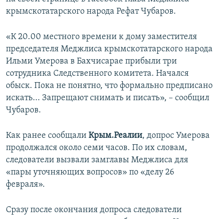
ПРИСОЕДИНЯЙТЕСЬ!
ПОБЕДИТЕЛЕЙ НЕ СУДЯТ?
крымскотатарского народа Рефат Чубаров.
КРЫМ.НЕПОКОРЕННЫЙ
«К 20.00 местного времени к дому заместителя
ELIFBE
председателя Меджлиса крымскотатарского народа
Ильми Умерова в Бахчисарае прибыли три
УКРАИНСКАЯ ПРОБЛЕМА КРЫМА
сотрудника Следственного комитета. Начался
Все сайты RFE/RL
обыск. Пока не понятно, что формально предписано
искать... Запрещают снимать и писать», – сообщил
Чубаров.
Как ранее сообщали
Крым.Реалии
, допрос Умерова
продолжался около семи часов. По их словам,
следователи вызвали замглавы Меджлиса для
«пары уточняющих вопросов» по «делу 26
февраля».
Сразу после окончания допроса следователи