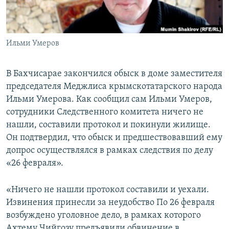
ПРИСОЕДИНЯЙТЕСЬ!
ПОБЕДИТЕЛЕЙ НЕ СУДЯТ?
КРЫМ.НЕПОКОРЕННЫЙ
Ильми Умеров
ELIFBE
УКРАИНСКАЯ ПРОБЛЕМА КРЫМА
В Бахчисарае закончился обыск в доме заместителя
Все сайты RFE/RL
председателя Меджлиса крымскотатарского народа
Ильми Умерова. Как сообщил сам Ильми Умеров,
сотрудники Следственного комитета ничего не
нашли, составили протокол и покинули жилище.
Он подтвердил, что обыск и предшествовавший ему
допрос осуществлялся в рамках следствия по делу
«26 февраля».
«Ничего не нашли протокол составили и уехали.
Извинения принесли за неудобство По 26 февраля
возбуждено уголовное дело, в рамках которого
Ахтему Чийгозу предъявили обвинение в