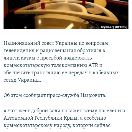
ПРИСОЕДИНЯЙТЕСЬ!
ПОБЕДИТЕЛЕЙ НЕ СУДЯТ?
КРЫМ.НЕПОКОРЕННЫЙ
ELIFBE
УКРАИНСКАЯ ПРОБЛЕМА КРЫМА
Национальный совет Украины по вопросам
Все сайты RFE/RL
телевидения и радиовещания обратился к
лицензиатам с просьбой поддержать
крымскотатарскую телекомпанию ATR и
обеспечить трансляцию ее передач в кабельных
сетях Украины.
Об этом сообщает пресс-служба Нацсовета.
«Этот жест доброй воли покажет всему населению
Автономной Республики Крым, а особенно
крымскотатарскому народу, который сейчас