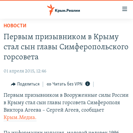
Доступность
ссылки
Вернуться
НОВОСТИ
к
НОВОСТИ
Первым призывником в Крыму
основному
СПЕЦПРОЕКТЫ
содержанию
стал сын главы Симферопольского
ВОДА
Вернутся
ГРУЗ 200
горсовета
к
ИСТОРИЯ
КАРТА ВОЕННЫХ ОБЪЕКТОВ КРЫМА
главной
01 апреля 2015, 12:46
ЕЩЕ
11 ЛЕТ ОККУПАЦИИ КРЫМА. 11 ИСТОРИЙ СОПРОТИВЛЕНИЯ
навигации
Вернутся
Поделиться
Читать без VPN
РАДІО СВОБОДА
ИНТЕРАКТИВ
к
Первым призывником в Вооруженные силы России
КАК ОБОЙТИ БЛОКИРОВКУ
ИНФОГРАФИКА
поиску
в Крыму стал сын главы горсовета Симферополя
ТЕЛЕПРОЕКТ КРЫМ.РЕАЛИИ
Виктора Агеева – Сергей Агеев, сообщает
Українською
Крым.Медиа.
СОВЕТЫ ПРАВОЗАЩИТНИКОВ
Qırımtatar
ПРОПАВШИЕ БЕЗ ВЕСТИ