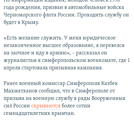
По информации издания, молодой человек 1996
ПРИСОЕДИНЯЙТЕСЬ!
ПОБЕДИТЕЛЕЙ НЕ СУДЯТ?
года рождения, призван в автомобильные войска
Черноморского флота России. Проходить службу он
КРЫМ.НЕПОКОРЕННЫЙ
будет в Крыму.
ELIFBE
«Есть желание служить. У меня юридическое
УКРАИНСКАЯ ПРОБЛЕМА КРЫМА
незаконченное высшее образование, я перевелся
Все сайты RFE/RL
на заочное и иду в армию», – рассказал он
журналистам в симферопольском военкомате, где 1
апреля стартовала призывная кампания.
Ранее военный комиссар Симферополя Казбек
Махматханов сообщил, что в Симферополе от
призыва на военную службу в ряды Вооруженных
сил России
скрываются
более сотни
семнадцатилетних крымчан.