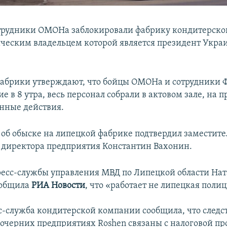
трудники ОМОНа заблокировали фабрику кондитерск
ическим владельцем которой является президент Укра
абрики утверждают, что бойцы ОМОНа и сотрудники
е в 8 утра, весь персонал собрали в актовом зале, на 
енные действия.
б обыске на липецкой фабрике подтвердил заместите
 директора предприятия Константин Вахонин.
есс-службы управления МВД по Липецкой области Нат
ообщила
РИА Новости
, что «работает не липецкая полиц
с-служба кондитерской компании сообщила, что след
дочерних предприятиях Roshen связаны с налоговой пр