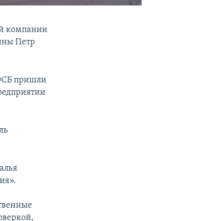
ой компании
ины Петр
 ФСБ пришли
предприятии
ль
алья
ия».
ственные
оверкой,