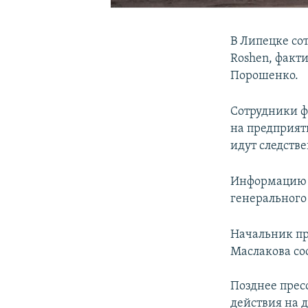
В Липецке со
Roshen, факт
Порошенко.
Сотрудники ф
на предприяти
идут следств
Информацию о
генерального
Начальник пр
Маслакова с
Позднее прес
действия на 