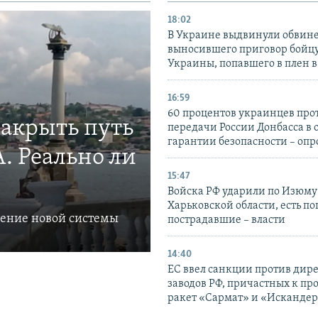
18:02
В Украине выдвинули обвине
выносившего приговор бойц
Украины, попавшего в плен 
16:59
60 процентов украинцев про
закрыть путь
передачи России Донбасса в 
гарантии безопасности – опр
. Реально ли
15:47
Войска РФ ударили по Изюму
Харьковской области, есть п
ление новой системы
пострадавшие – власти
14:40
ЕС ввел санкции против дир
заводов РФ, причастных к пр
ракет «Сармат» и «Исканде