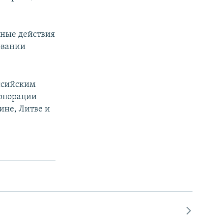
нные действия
овании
ссийским
орпорации
ине, Литве и