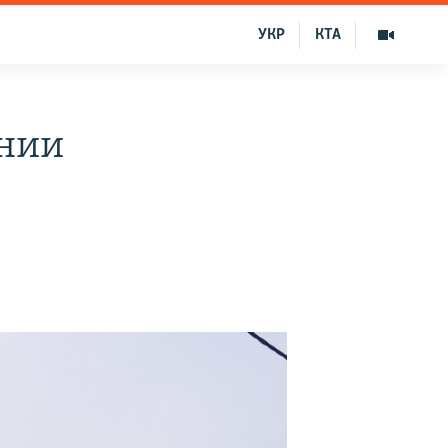
УКР
КТА
ании