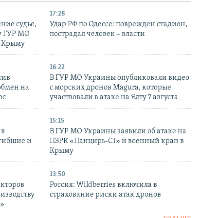
17:28
ние судье,
Удар РФ по Одессе: поврежден стадион,
у ГУР МО
пострадал человек – власти
в Крыму
16:22
тив
В ГУР МО Украины опубликовали видео
обмен на
с морских дронов Magura, которые
ос
участвовали в атаке на Ялту 7 августа
15:15
 в
В ГУР МО Украины заявили об атаке на
огибшие и
ПЗРК «Панцирь-С1» и военный кран в
Крыму
13:50
екторов
Россия: Wildberries включила в
оизводству
страхование риски атак дронов
р»