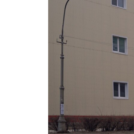
ПОБЕДИТЕЛЕЙ НЕ СУДЯТ?
КРЫМ.НЕПОКОРЕННЫЙ
ELIFBE
УКРАИНСКАЯ ПРОБЛЕМА КРЫМА