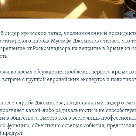
 лидер крымских татар, уполномоченный президент
отатарского народа Мустафа Джемилев считает, что т
азрешение от Роскомнадзора на вещание в Крыму из-за 
сть.
казал во время обсуждения проблемы первого крымско
 встрече с группой европейских экспертов и политиков
 пресс-служба Джемилева, национальный лидер отмети
 проявляет какой-либо радикальности и не способству
и в обществе, а вместо этого всего лишь профессиона
ою функцию, объективно освещая события, представля
 продукт.