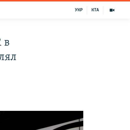
УКР
КТА
 в
алял