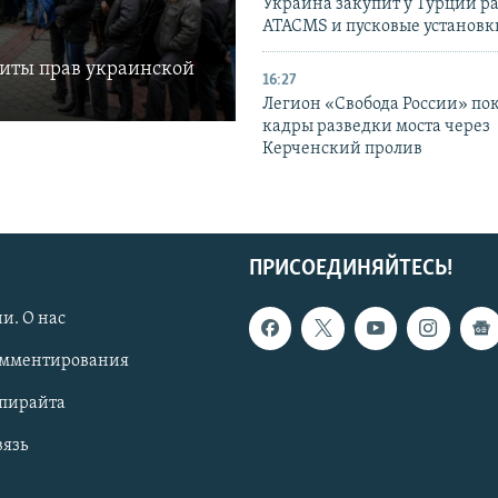
Украина закупит у Турции р
ATACMS и пусковые установ
щиты прав украинской
16:27
Легион «Свобода России» по
кадры разведки моста через
Керченский пролив
ПРИСОЕДИНЯЙТЕСЬ!
и. О нас
омментирования
опирайта
вязь