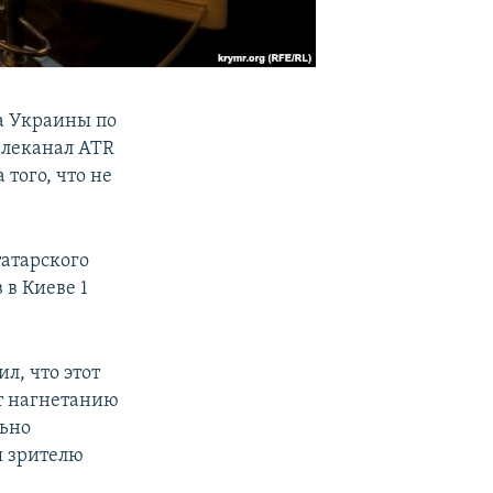
а Украины по
елеканал ATR
того, что не
татарского
 в Киеве 1
л, что этот
ет нагнетанию
льно
я зрителю