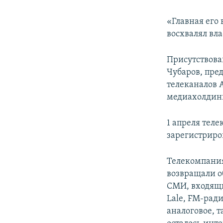
«Главная его 
восхвалял вла
Присутствова
Чубаров, пре
телеканалов 
медиахолдинг
1 апреля теле
зарегистриро
Телекомпания
возвращали о
СМИ, входящи
Lale, FM-рад
аналоговое, 