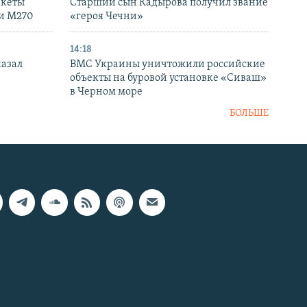
акеты
Старший сын Кадырова получил звание
ки M270
«героя Чечни»
14:18
казал
ВМС Украины уничтожили российские
объекты на буровой установке «Сиваш»
в Черном море
БОЛЬШЕ