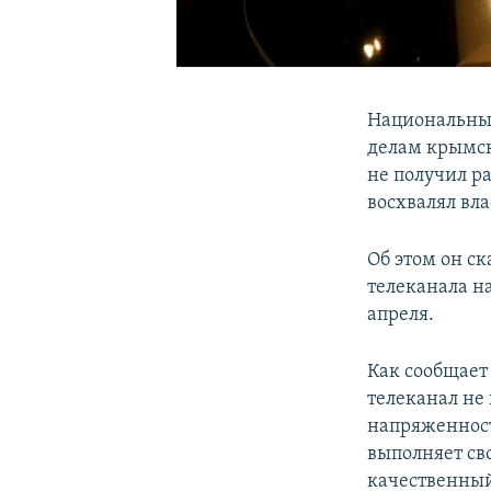
Национальный
делам крымск
не получил р
восхвалял вла
Об этом он с
телеканала на
апреля.
Как сообщает
телеканал не
напряженност
выполняет св
качественный