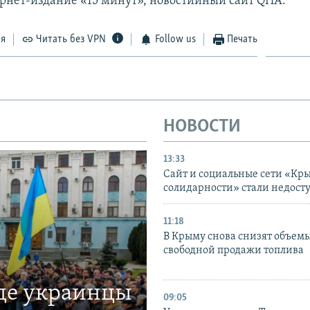
ернет-издание «15 минут», новостийный сайт QHA.
ся
Читать без VPN
Follow us
Печать
НОВОСТИ
13:33
Сайт и социальные сети «Кр
солидарности» стали недост
11:18
В Крыму снова снизят объем
свободной продажи топлива
где украинцы
09:05