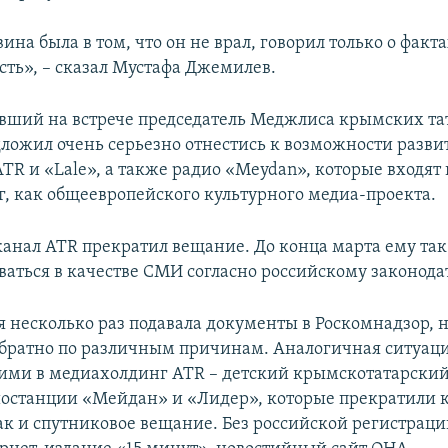
вина была в том, что он не врал, говорил только о факта
сть», – сказал Мустафа Джемилев.
вший на встрече председатель Меджлиса крымских та
дложил очень серьезно отнестись к возможности разви
ATR и «Lale», а также радио «Meydan», которые входят
, как общеевропейского культурного медиа-проекта.
канал ATR прекратил вещание. До конца марта ему так
ваться в качестве СМИ согласно российскому законодат
 несколько раз подавала документы в Роскомнадзор, н
братно по различным причинам. Аналогичная ситуаци
ми в медиахолдинг ATR – детский крымскотатарский
иостанции «Мейдан» и «Лидер», которые прекратили 
так и спутниковое вещание. Без российской регистрац