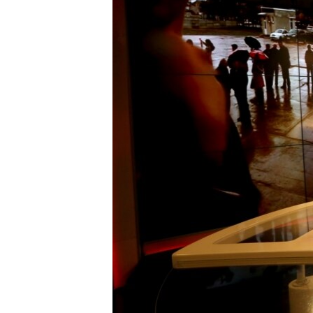
ПОБЕДИТЕЛЕЙ НЕ СУДЯТ?
КРЫМ.НЕПОКОРЕННЫЙ
ELIFBE
УКРАИНСКАЯ ПРОБЛЕМА КРЫМА