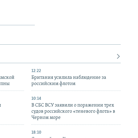
12:22
ымской
Британия усилила наблюдение за
упны
российским флотом
10:14
ы
В СБС ВСУ заявили о поражении трех
судов российского «теневого флота» в
Черном море
18:10