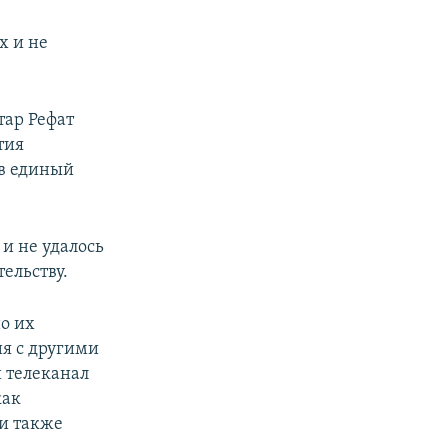
х и не
тар Рефат
тия
 в единый
 и не удалось
ельству.
о их
я с другими
 телеканал
как
ии также