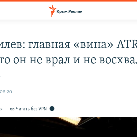
лев: главная «вина» ATR
то он не врал и не восхв
ь
 08:20
ся
Читать без VPN