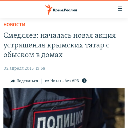
Доступность
ссылки
Вернуться
НОВОСТИ
к
НОВОСТИ
Смедляев: началась новая акция
основному
СПЕЦПРОЕКТЫ
содержанию
устрашения крымских татар с
ВОДА
Вернутся
ГРУЗ 200
обыском в домах
к
ИСТОРИЯ
КАРТА ВОЕННЫХ ОБЪЕКТОВ КРЫМА
главной
02 апреля 2015, 13:58
ЕЩЕ
11 ЛЕТ ОККУПАЦИИ КРЫМА. 11 ИСТОРИЙ СОПРОТИВЛЕНИЯ
навигации
Вернутся
Поделиться
Читать без VPN
РАДІО СВОБОДА
ИНТЕРАКТИВ
к
КАК ОБОЙТИ БЛОКИРОВКУ
ИНФОГРАФИКА
поиску
ТЕЛЕПРОЕКТ КРЫМ.РЕАЛИИ
Українською
СОВЕТЫ ПРАВОЗАЩИТНИКОВ
Qırımtatar
ПРОПАВШИЕ БЕЗ ВЕСТИ