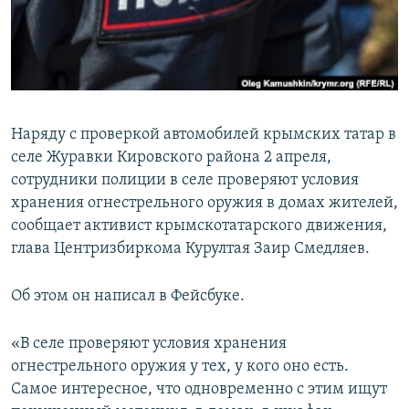
ПРИСОЕДИНЯЙТЕСЬ!
ПОБЕДИТЕЛЕЙ НЕ СУДЯТ?
КРЫМ.НЕПОКОРЕННЫЙ
ELIFBE
УКРАИНСКАЯ ПРОБЛЕМА КРЫМА
Наряду с проверкой автомобилей крымских татар в
Все сайты RFE/RL
селе Журавки Кировского района 2 апреля,
сотрудники полиции в селе проверяют условия
хранения огнестрельного оружия в домах жителей,
сообщает активист крымскотатарского движения,
глава Центризбиркома Курултая Заир Смедляев.
Об этом он написал в Фейсбуке.
«В селе проверяют условия хранения
огнестрельного оружия у тех, у кого оно есть.
Самое интересное, что одновременно с этим ищут