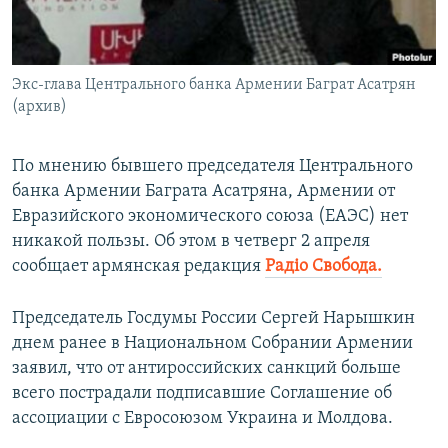
ПРИСОЕДИНЯЙТЕСЬ!
ПОБЕДИТЕЛЕЙ НЕ СУДЯТ?
КРЫМ.НЕПОКОРЕННЫЙ
Экс-глава Центрального банка Армении Баграт Асатрян
ELIFBE
(архив)
УКРАИНСКАЯ ПРОБЛЕМА КРЫМА
Все сайты RFE/RL
По мнению бывшего председателя Центрального
банка Армении Баграта Асатряна, Армении от
Евразийского экономического союза (ЕАЭС) нет
никакой пользы. Об этом в четверг 2 апреля
сообщает армянская редакция
Радіо Свобода.
Председатель Госдумы России Сергей Нарышкин
днем ранее в Национальном Собрании Армении
заявил, что от антироссийских санкций больше
всего пострадали подписавшие Соглашение об
ассоциации с Евросоюзом Украина и Молдова.