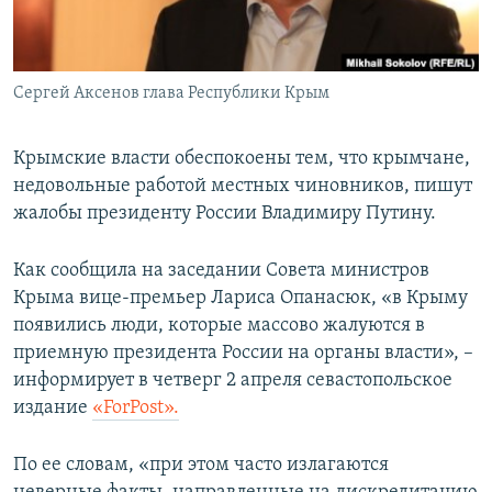
ПРИСОЕДИНЯЙТЕСЬ!
ПОБЕДИТЕЛЕЙ НЕ СУДЯТ?
КРЫМ.НЕПОКОРЕННЫЙ
Сергей Аксенов глава Республики Крым
ELIFBE
УКРАИНСКАЯ ПРОБЛЕМА КРЫМА
Крымские власти обеспокоены тем, что крымчане,
Все сайты RFE/RL
недовольные работой местных чиновников, пишут
жалобы президенту России Владимиру Путину.
Как сообщила на заседании Совета министров
Крыма вице-премьер Лариса Опанасюк, «в Крыму
появились люди, которые массово жалуются в
приемную президента России на органы власти», –
информирует в четверг 2 апреля севастопольское
издание
«ForPost».
По ее словам, «при этом часто излагаются