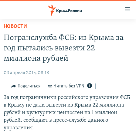
Доступность
ссылки
Вернуться
НОВОСТИ
к
НОВОСТИ
Погранслужба ФСБ: из Крыма за
основному
СПЕЦПРОЕКТЫ
содержанию
год пытались вывезти 22
ВОДА
Вернутся
ГРУЗ 200
миллиона рублей
к
ИСТОРИЯ
КАРТА ВОЕННЫХ ОБЪЕКТОВ КРЫМА
главной
03 апреля 2015, 08:18
ЕЩЕ
11 ЛЕТ ОККУПАЦИИ КРЫМА. 11 ИСТОРИЙ СОПРОТИВЛЕНИЯ
навигации
Вернутся
Поделиться
Читать без VPN
РАДІО СВОБОДА
ИНТЕРАКТИВ
к
За год пограничники российского управления ФСБ
КАК ОБОЙТИ БЛОКИРОВКУ
ИНФОГРАФИКА
поиску
в Крыму не дали вывезти из Крыма 22 миллиона
ТЕЛЕПРОЕКТ КРЫМ.РЕАЛИИ
рублей и культурных ценностей на 1 миллион
Українською
рублей, сообщают в пресс-службе данного
СОВЕТЫ ПРАВОЗАЩИТНИКОВ
Qırımtatar
управления.
ПРОПАВШИЕ БЕЗ ВЕСТИ