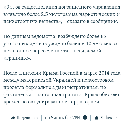
ПРИСОЕДИНЯЙТЕСЬ!
ПОБЕДИТЕЛЕЙ НЕ СУДЯТ?
«За год существования пограничного управления
выявлено более 2,5 килограмма наркотических и
КРЫМ.НЕПОКОРЕННЫЙ
психотропных веществ», – сказано в сообщении.
ELIFBE
По данным ведомства, возбуждено более 65
УКРАИНСКАЯ ПРОБЛЕМА КРЫМА
уголовных дел и осуждено больше 40 человек за
Все сайты RFE/RL
незаконное пересечение так называемой
«границы».
После аннексии Крыма Россией в марте 2014 года
между материковой Украиной и полуостровом
пролегла формально административная, но
фактически – настоящая граница. Крым объявлен
временно оккупированной территорией.
Поделиться
Читать без VPN
Follow us