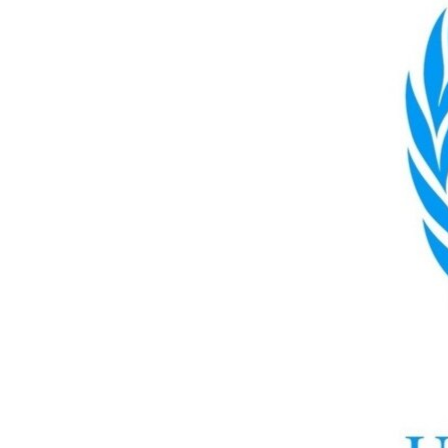
ПОБЕДИТЕЛЕЙ НЕ СУДЯТ?
КРЫМ.НЕПОКОРЕННЫЙ
ELIFBE
УКРАИНСКАЯ ПРОБЛЕМА КРЫМА