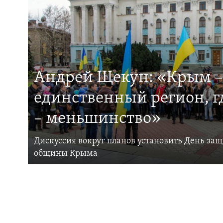
Андрей Щекун: «Крым –
единственный регион, 
– меньшинство»
Дискуссия вокруг планов установить День за
общины Крыма