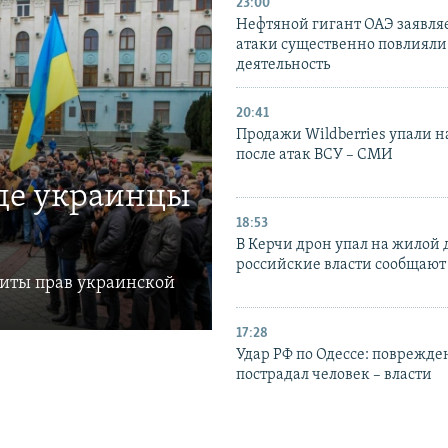
23:00
Нефтяной гигант ОАЭ заявляе
атаки существенно повлияли 
деятельность
20:41
Продажи Wildberries упали н
после атак ВСУ – СМИ
где украинцы
18:53
В Керчи дрон упал на жилой 
российские власти сообщают
щиты прав украинской
17:28
Удар РФ по Одессе: поврежде
пострадал человек – власти