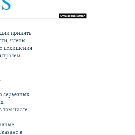
ации принять
сти, члены
ие похищения
онтролем
.
о серьезных
ых
в том числе
тивные
сказано в