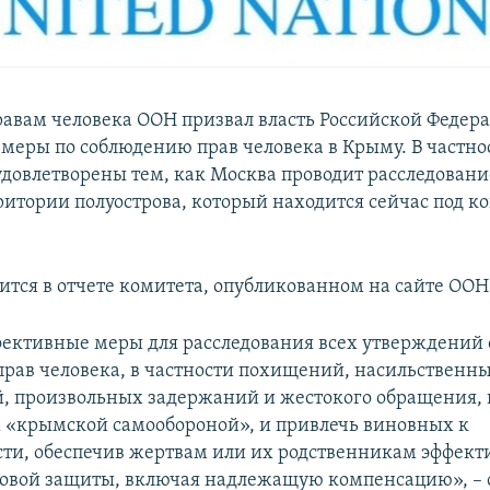
равам человека ООН призвал власть Российской Федер
меры по соблюдению прав человека в Крыму. В частно
удовлетворены тем, как Москва проводит расследован
ритории полуострова, который находится сейчас под к
рится в отчете комитета, опубликованном на сайте ООН
ективные меры для расследования всех утверждений 
рав человека, в частности похищений, насильственн
, произвольных задержаний и жестокого обращения, 
«крымской самообороной», и привлечь виновных к
сти, обеспечив жертвам или их родственникам эффек
вовой защиты, включая надлежащую компенсацию», – 