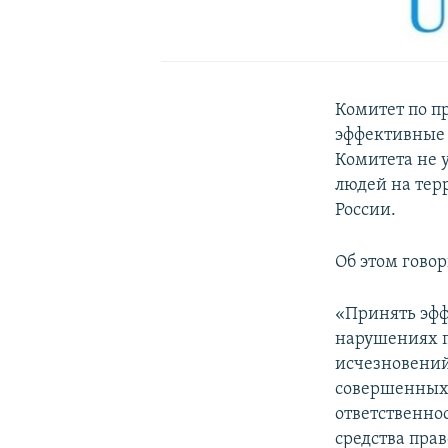
Комитет по п
эффективные 
Комитета не 
людей на тер
России.
Об этом гово
«Принять эфф
нарушениях п
исчезновений
совершенных 
ответственно
средства пра