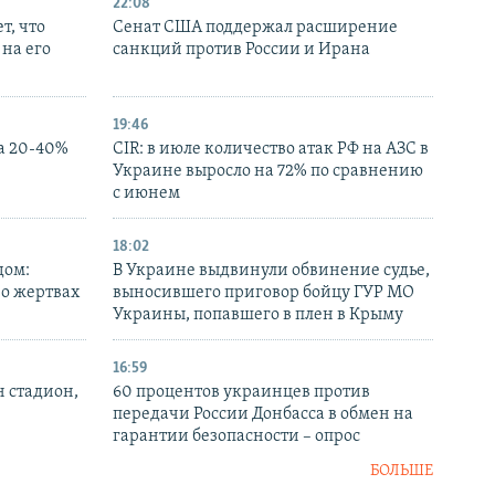
22:08
т, что
Сенат США поддержал расширение
на его
санкций против России и Ирана
19:46
а 20-40%
CIR: в июле количество атак РФ на АЗС в
Украине выросло на 72% по сравнению
с июнем
18:02
дом:
В Украине выдвинули обвинение судье,
 о жертвах
выносившего приговор бойцу ГУР МО
Украины, попавшего в плен в Крыму
16:59
н стадион,
60 процентов украинцев против
передачи России Донбасса в обмен на
гарантии безопасности – опрос
БОЛЬШЕ