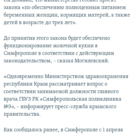
Он добавил, что министерство готовит проект
ПРИСОЕДИНЯЙТЕСЬ!
ПОБЕДИТЕЛЕЙ НЕ СУДЯТ?
закона «по обеспечению полноценным питанием
беременных женщин, кормящих матерей, а также
КРЫМ.НЕПОКОРЕННЫЙ
детей в возрасте до трех лет».
ELIFBE
До принятия этого закона будет обеспечено
УКРАИНСКАЯ ПРОБЛЕМА КРЫМА
функционирование молочной кухни в
Все сайты RFE/RL
Симферополе в соответствии с действующим
законодательством, – сказал Могилевский.
«Одновременно Министерством здравоохранения
республики Крым рассматривает вопрос о
соответствии занимаемой должности главного
врача ГБУЗ РК «Симферопольская поликлиника
№3», – информирует пресс-служба крымского
правительства.
Как сообщалось ранее, в Симферополе с 1 апреля