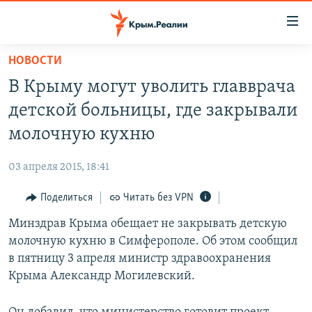
Доступность
ссылки
Вернуться
НОВОСТИ
к
НОВОСТИ
В Крыму могут уволить главврача
основному
СПЕЦПРОЕКТЫ
содержанию
детской больницы, где закрывали
ВОДА
Вернутся
ГРУЗ 200
молочную кухню
к
ИСТОРИЯ
КАРТА ВОЕННЫХ ОБЪЕКТОВ КРЫМА
главной
03 апреля 2015, 18:41
ЕЩЕ
11 ЛЕТ ОККУПАЦИИ КРЫМА. 11 ИСТОРИЙ СОПРОТИВЛЕНИЯ
навигации
Вернутся
Поделиться
Читать без VPN
РАДІО СВОБОДА
ИНТЕРАКТИВ
к
Минздрав Крыма обещает не закрывать детскую
КАК ОБОЙТИ БЛОКИРОВКУ
ИНФОГРАФИКА
поиску
молочную кухню в Симферополе. Об этом сообщил
ТЕЛЕПРОЕКТ КРЫМ.РЕАЛИИ
в пятницу 3 апреля министр здравоохранения
Українською
Крыма Александр Могилевский.
СОВЕТЫ ПРАВОЗАЩИТНИКОВ
Qırımtatar
ПРОПАВШИЕ БЕЗ ВЕСТИ