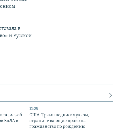
сением
ртовала в
во» и Русской
11:25
итались об
США: Трамп подписал указы,
ов БпЛА в
ограничивающие право на
гражданство по рождению