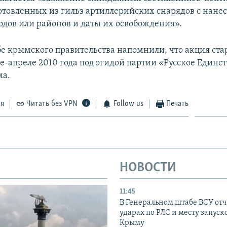
отовленных из гильз артиллерийских снарядов с нане
одов или районов и даты их освобождения».
бе крымского правительства напомнили, что акция ста
е-апреле 2010 года под эгидой партии «Русское Единст
а.
ся
Читать без VPN
Follow us
Печать
НОВОСТИ
11:45
В Генеральном штабе ВСУ отч
ударах по РЛС и месту запуск
Крыму