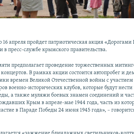
по 16 апреля пройдет патриотическая акция «Дорогами
и в пресс-службе крымского правительства.
мяти предполагает проведение торжественных митинг
концертов. В рамках акции состоится автопробег и д
ики времен Великой Отечественной войны с участием
ров военно-исторических клубов, которые будут нести
ды, а также муляжи боевых знамен соединений и час
ождавших Крым в апреле-мае 1944 года, часть из кото
стие в Параде Победы 24 июня 1945 года», – говоритс
лагается «зажжение блиндажных светильников-копт