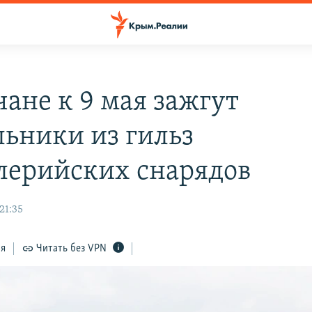
ане к 9 мая зажгут
льники из гильз
лерийских снарядов
21:35
ся
Читать без VPN