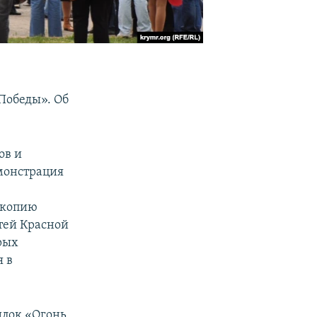
 Победы». Об
ов и
емонстрация
 копию
тей Красной
рых
я в
илок «Огонь