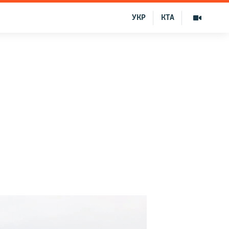
УКР
КТА