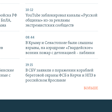
10:12
войска РФ
YouTube заблокировал каналы «Русской
 БпЛА,
общины» из-за рекламы
рыма
экстремистских сообществ
08:44
В Крыму и Севастополе были слышны
ов
взрывы, на аэродроме «Гвардейское»
возник пожар с детонацией – паблики
19:15
бинские
В СБУ заявили о поражении кораблей
нные с
береговой охраны ФСБ в Керчи и НПЗ в
российском Ярославле
БОЛЬШЕ