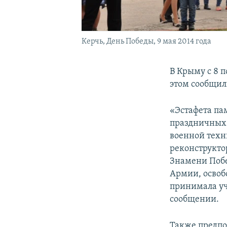
Керчь, День Победы, 9 мая 2014 года
В Крыму с 8 
этом сообщил
«Эстафета па
праздничных 
военной техн
реконструкто
Знамени Побе
Армии, освоб
принимала уча
сообщении.
Также предпо