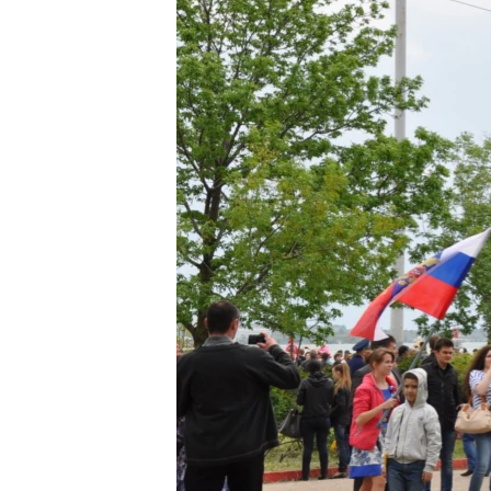
ПОБЕДИТЕЛЕЙ НЕ СУДЯТ?
КРЫМ.НЕПОКОРЕННЫЙ
ELIFBE
УКРАИНСКАЯ ПРОБЛЕМА КРЫМА